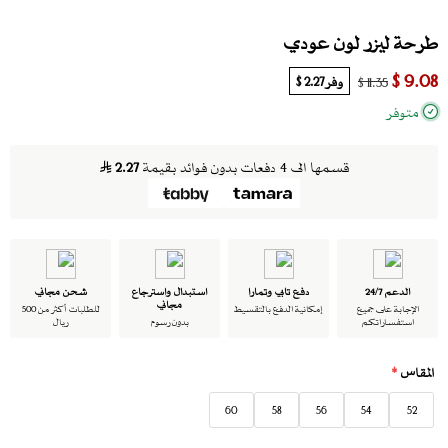
طرحة ليزر لون عودي
9.08 $
وفر
2.27 $
11.35 $
متوفر
قسمها الى 4 دفعات بدون فوائد بقيمة
2.27
الدعم 24/7
دفع تابي وتمارا
استبدال واسترجاع
شحن مجاني
مجاني
الإجابة على جميع
إمكانية الدفع بالتقسيط
للطلبات أكثر من 500
استفساراتكم
بدون رسوم
ريال
المقاس
*
60
58
56
54
52