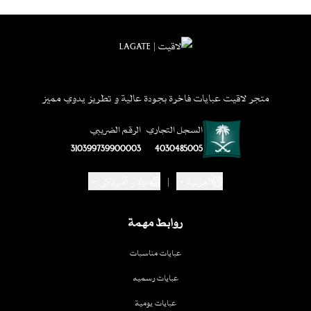
متجر لاقيت عبايات فاخرة بجودة عالية و تطريز يدوي مميز
السجل التجاري
الرقم الضريبي
310399739900003
4030485005
العربية
|
دولار أمريكي
روابط مهمة
عبايات مناسبات
عبايات رسميه
عبايات يومية