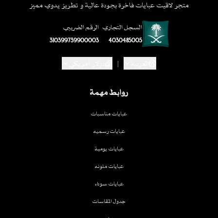
متجر لاقيت عبايات فاخرة بجودة عالية و تطريز يدوي مميز
السجل التجاري
الرقم الضريبي
310399739900003
4030485005
العربية
|
دولار أمريكي
روابط مهمة
عبايات مناسبات
عبايات رسميه
عبايات يومية
عبايات ملونه
عبايات سوداء
جدول المقاسات