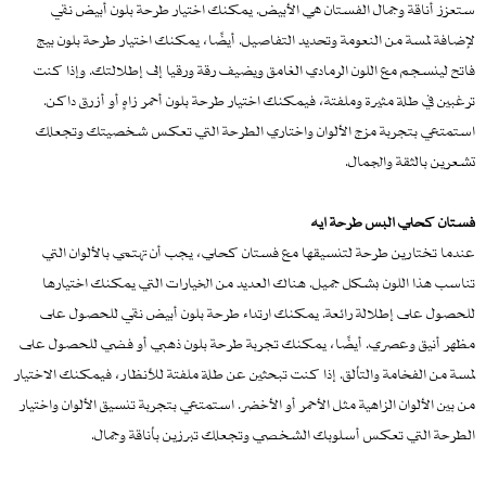
ستعزز أناقة وجمال الفستان هي الأبيض. يمكنك اختيار طرحة بلون أبيض نقي
لإضافة لمسة من النعومة وتحديد التفاصيل. أيضًا، يمكنك اختيار طرحة بلون بيج
فاتح لينسجم مع اللون الرمادي الغامق ويضيف رقة ورقيا إلى إطلالتك. وإذا كنت
ترغبين في طلة مثيرة وملفتة، فيمكنك اختيار طرحة بلون أحمر زاهٍ أو أزرق داكن.
استمتعي بتجربة مزج الألوان واختاري الطرحة التي تعكس شخصيتك وتجعلك
تشعرين بالثقة والجمال.
فستان كحلي البس طرحة ايه
عندما تختارين طرحة لتنسيقها مع فستان كحلي، يجب أن تهتمي بالألوان التي
تناسب هذا اللون بشكل جميل. هناك العديد من الخيارات التي يمكنك اختيارها
للحصول على إطلالة رائعة. يمكنك ارتداء طرحة بلون أبيض نقي للحصول على
مظهر أنيق وعصري. أيضًا، يمكنك تجربة طرحة بلون ذهبي أو فضي للحصول على
لمسة من الفخامة والتألق. إذا كنت تبحثين عن طلة ملفتة للأنظار، فيمكنك الاختيار
من بين الألوان الزاهية مثل الأحمر أو الأخضر. استمتعي بتجربة تنسيق الألوان واختيار
الطرحة التي تعكس أسلوبك الشخصي وتجعلك تبرزين بأناقة وجمال.