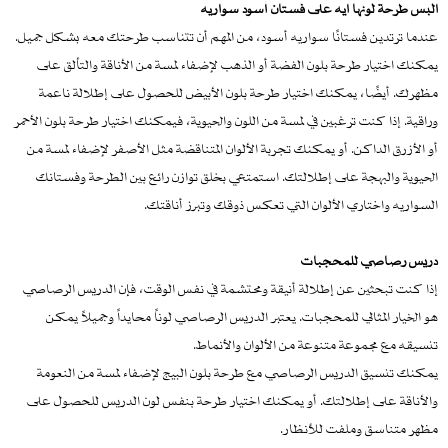
البس طرحة لونها ايه على فستان أسود سواريه
عندما ترتدين فستانًا سواريه أسود، من المهم أن تتناسب طرحتك معه بشكل جميل.
يمكنك اختيار طرحة بلون الفضة أو الذهب لإضفاء لمسة من الأناقة والتألق على
مظهرك. أيضًا، يمكنك اختيار طرحة بلون الأبيض للحصول على إطلالة ناعمة
وراقية. إذا كنت ترغبين في لمسة من اللون والحيوية، فيمكنك اختيار طرحة بلون الأحمر
أو الأزرق الداكن. أو يمكنك تجربة الألوان المتناقضة مثل الأصفر لإضفاء لمسة من
الحيوية والبهجة على إطلالتك. استمتعي بخلق توازن رائع بين الطرحة وفستانك
السواريه واختاري الألوان التي تعكس ذوقك وتبرز أناقتك.
دريس رصاصي للمحجبات
إذا كنت تبحثين عن إطلالة أنيقة ومحتشمة في نفس الوقت، فإن الدريس الرصاصي
هو الخيار المثالي للمحجبات. يعتبر الدريس الرصاصي لوناً محايداً وجميلاً يمكن
تنسيقه مع مجموعة متنوعة من الألوان والأنماط.
يمكنك تنسيق الدريس الرصاصي مع طرحة بلون البيج لإضفاء لمسة من النعومة
والأناقة على إطلالتك. أو يمكنك اختيار طرحة بنفس لون الدريس للحصول على
مظهر متناسق وملفت للأنظار.