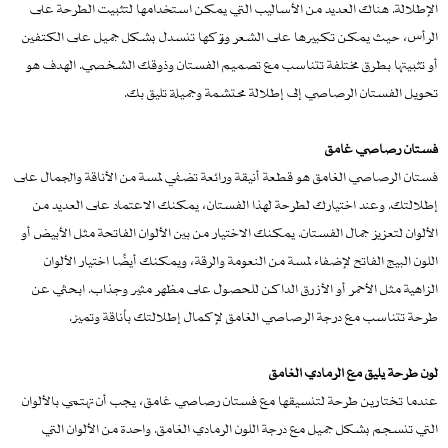
الإطلالة. هناك العديد من الأساليب التي يمكن استخدامها لتثبيت الطرحة على
الرأس، حيث يمكن تكبيرها على الشعر وتركها تنسدل بشكل جميل على الكتفين
أو تثبيتها بطرق مختلفة تتناسب مع تصميم الفستان وذوقك الشخصي. الهدف هو
تحويل الفستان الرصاصي إلى إطلالة محتشمة وجميلة تليق بك.
فستان رصاصي غامق
فستان الرصاصي الغامق هو قطعة أنيقة ورائعة تضفي لمسة من الأناقة والجمال على
إطلالتك. وعند اختيارك لطرحة لهذا الفستان، يمكنك الاعتماد على العديد من
الألوان لتعزيز جمال الفستان. يمكنك الاختيار من بين الألوان الفاتحة مثل الأبيض أو
اللون البيج الفاتح لإضفاء لمسة من النعومة والرقة، ويمكنك أيضًا اختيار الألوان
الزاهية مثل الأحمر أو الأزرق الداكن للحصول على مظهر مثير وجذاب. ابحثي عن
طرحة تتناسب مع درجة الرصاصي الغامق لإكمال إطلالتك بأناقة وتميز.
لون طرحة يليق مع الرمادي الغامق
عندما تختارين طرحة لتنسيقها مع فستان رصاصي غامق، يجب أن تهتمي بالألوان
التي تنسجم بشكل جميل مع درجة اللون الرمادي الغامق. واحدة من الألوان التي