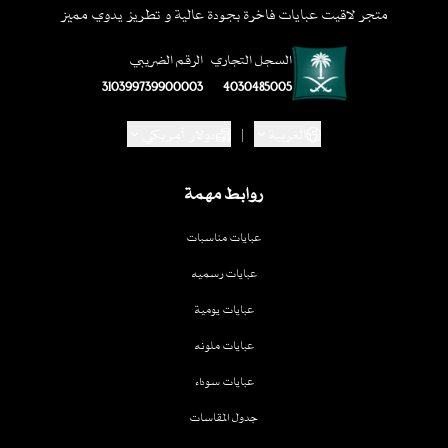
متجر لاقيت عبايات فاخرة بجودة عالية و تطريز يدوي مميز
السجل التجاري
الرقم الضريبي
310399739900003
4030485005
العربية
|
دولار أمريكي
روابط مهمة
عبايات مناسبات
عبايات رسميه
عبايات يومية
عبايات ملونه
عبايات سوداء
جدول المقاسات