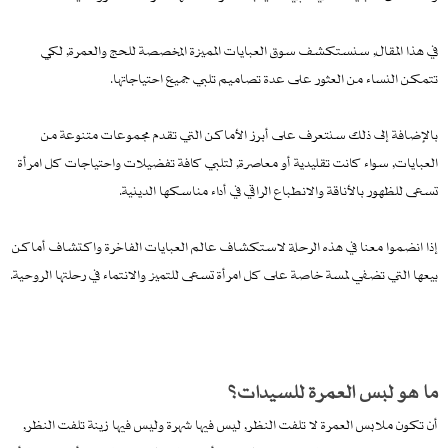
في هذا المقال, سنستكشف سوق العبايات المميزة المخصصة للحج والعمرة, لكي
تتمكن النساء من العثور على عدة تصاميم تلبي جميع احتياجاتها.
بالإضافة إلى ذلك سنتعرف على أبرز الأماكن التي تقدم مجموعات متنوعة من
العبايات, سواء كانت تقليدية أو معاصرة, لتلبي كافة تفضيلات واحتياجات كل امرأة
تسعى للظهور بالأناقة والانطباع الراقي في أداء مناسكها الدينية.
إذا انضموا معنا في هذه الرحلة لاستكشاف عالم العبايات الفاخرة واكتشاف أماكن
بيعها التي تضفي لمسة خاصة على كل امرأة تسعى للتميز والانتماء في رحلتها الروحية.
ما هو لبس العمرة للسيدات؟
أن تكون ملابس العمرة لا تلفت النظر, ليس فيها شهرة وليس فيها زينة تلفت النظر,