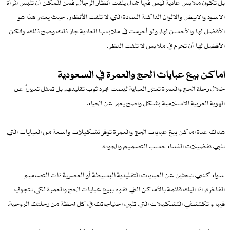
بل تكون ملابس عادية ليس فيها جمال يلفت أنظار الرجال, فمن الممكن أن تلبس المرأة
الاسود والابيض والالوان الداكنة السادة التي لا تلفت الأنظار, حيث يعتبر هذا هو
الأفضل لها والأحسن لها, ولو أحرمت في ملابسها العادية جاز ذلك وصح ذلك, ولكن
الأفضل لها أن تحرم في ملابس لا تلفت النظر.
اماكن بيع عبايات الحج والعمرة في السعودية
خلال رحلة الحج والعمرة تعتبر العباية ليست مجرد ثوب تقليدي, بل تمثل تعبيراً عن
الهوية العربية الاسلامية بشكل واضح يعبر عن الحياء.
هناك عدة اماكن بيع عبايات الحج والعمرة توفر تشكيلات واسعة من العبايات التي
تلبي تفضيلات النساء حسب التصميم والجودة.
سواء كنتي تبحثين عن العبايات التقليدية البسيطة أو العصرية ذات التصاميم
الفاخرة, اذا اليك قائمة بالأماكن التي تقوم ببيع عبايات الحج والعمرة لكي تتجولي
فيها و تكتشفي التشكيلات التي تلبي احتياجاتك في كل لحظة من رحلتك الروحية.