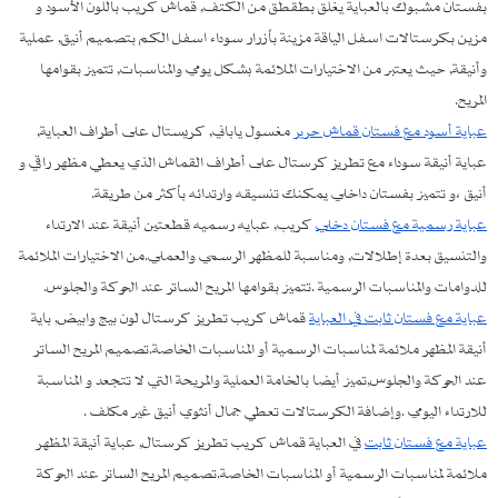
بفستان مشبوك بالعباية يغلق بطقطق من الكتف, قماش كريب باللون الأسود و
مزين بكرستالات اسفل الياقة مزينة بأزرار سوداء اسفل الكم بتصميم أنيق, عملية
وأنيقة, حيث يعتبر من الاختيارات الملائمة بشكل يومي والمناسبات, تتميز بقوامها
المريح.
عباية أسود مع فستان قماش حرير
مغسول ياباني, كريستال على أطراف العباية,
عباية أنيقة سوداء مع تطريز كرستال على أطراف القماش الذي يعطي مظهر راقي و
أنيق ،و تتميز بفستان داخلي يمكنك تنسيقه وارتدائه بأكثر من طريقة.
عباية رسمية مع فستان دخلي
كريب, عبايه رسميه قطعتين أنيقة عند الارتداء
والتنسيق بعدة إطلالات, ومناسبة للمظهر الرسمي والعملي.من الاختيارات الملائمة
للدوامات والمناسبات الرسمية .تتميز بقوامها المريح الساتر عند الحركة والجلوس.
عباية مع فستان ثابت في العباية
قماش كريب تطريز كرستال لون بيج وابيض, باية
أنيقة المظهر ملائمة لمناسبات الرسمية أو المناسبات الخاصة.تصميم المريح الساتر
عند الحركة والجلوس,تميز أيضا بالخامة العملية والمريحة التي لا تتجعد و المناسبة
للارتداء اليومي .وإضافة الكرستالات تعطي جمال أنثوي أنيق غير مكلف .
عباية مع فستان ثابت
في العباية قماش كريب تطريز كرستال, عباية أنيقة المظهر
ملائمة لمناسبات الرسمية أو المناسبات الخاصة.تصميم المريح الساتر عند الحركة