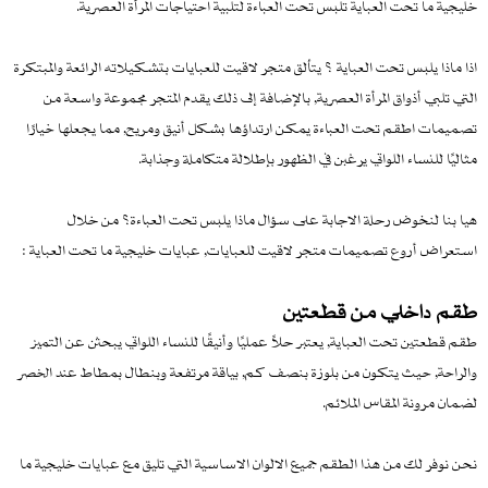
خليجية ما تحت العباية تلبس تحت العباءة لتلبية احتياجات المرأة العصرية.
اذا ماذا يلبس تحت العباية ؟ يتألق متجر لاقيت للعبايات بتشكيلاته الرائعة والمبتكرة
التي تلبي أذواق المرأة العصرية, بالإضافة إلى ذلك يقدم المتجر مجموعة واسعة من
تصميمات اطقم تحت العباءة يمكن ارتداؤها بشكل أنيق ومريح, مما يجعلها خيارًا
مثاليًا للنساء اللواتي يرغبن في الظهور بإطلالة متكاملة وجذابة.
هيا بنا لنخوض رحلة الاجابة على سؤال ماذا يلبس تحت العباءة؟ من خلال
استعراض أروع تصميمات متجر لاقيت للعبايات, عبايات خليجية ما تحت العباية :
طقم داخلي من قطعتين
طقم قطعتين تحت العباية, يعتبر حلاً عمليًا وأنيقًا للنساء اللواتي يبحثن عن التميز
والراحة, حيث يتكون من بلوزة بنصف كم, بياقة مرتفعة وبنطال بمطاط عند الخصر
لضمان مرونة المقاس الملائم.
نحن نوفر لك من هذا الطقم جميع الالوان الاساسية التي تليق مع عبايات خليجية ما