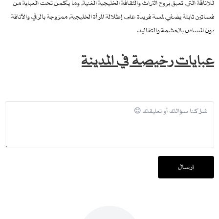
للاناقة التي تعبق بروح التراث والثقافة الخليجية الغنية, وما يكمن تحت العباية من
فساتين ثابتة يضفي لمسة فريدة على إطلالة المرأة الخليجية, ممزوجة بالرقي والأناقة
دون المساس بالحشمة والتقاليد.
عبايات رخيصة في المدينة
إرسال