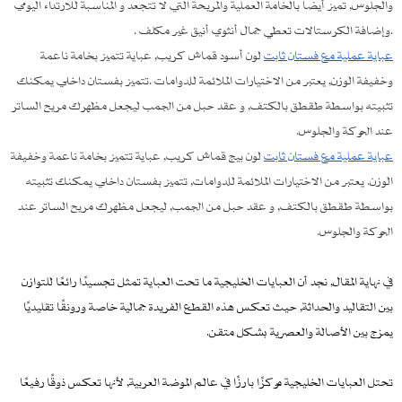
والجلوس, تميز أيضا بالخامة العملية والمريحة التي لا تتجعد و المناسبة للارتداء اليومي
.وإضافة الكرستالات تعطي جمال أنثوي أنيق غير مكلف .
عباية عملية مع فستان ثابت
لون أسود قماش كريب, عباية تتميز بخامة ناعمة
وخفيفة الوزن, يعتبر من الاختيارات الملائمة للدوامات .تتميز بفستان داخلي يمكنك
تثبيته بواسطة طقطق بالكتف, و عقد حبل من الجمب ليجعل مظهرك مريح الساتر
عند الحركة والجلوس.
عباية عملية مع فستان ثابت
لون بيج قماش كريب, عباية تتميز بخامة ناعمة وخفيفة
الوزن. يعتبر من الاختيارات الملائمة للدوامات, تتميز بفستان داخلي يمكنك تثبيته
بواسطة طقطق بالكتف, و عقد حبل من الجمب, ليجعل مظهرك مريح الساتر عند
الحركة والجلوس.
في نهاية المقال, نجد أن العبايات الخليجية ما تحت العباية تمثل تجسيدًا رائعًا للتوازن
بين التقاليد والحداثة, حيث تعكس هذه القطع الفريدة جمالية خاصة ورونقًا تقليديًا
يمزج بين الأصالة والعصرية بشكل متقن.
تحتل العبايات الخليجية مركزًا بارزًا في عالم الموضة العربية, لأنها تعكس ذوقًا رفيعًا