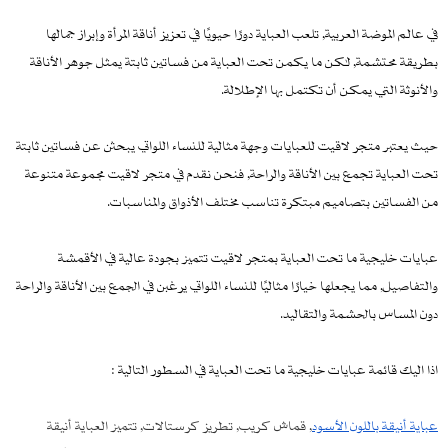
في عالم الموضة العربية, تلعب العباية دورًا حيويًا في تعزيز أناقة المرأة وإبراز جمالها
بطريقة محتشمة, لكن ما يكمن تحت العباية من فساتين ثابتة يمثل جوهر الأناقة
والأنوثة التي يمكن أن تكتمل بها الإطلالة.
حيث يعتبر متجر لاقيت للعبايات وجهة مثالية للنساء اللواتي يبحثن عن فساتين ثابتة
تحت العباية تجمع بين الأناقة والراحة, فنحن نقدم في متجر لاقيت مجموعة متنوعة
من الفساتين بتصاميم مبتكرة تناسب مختلف الأذواق والمناسبات.
عبايات خليجية ما تحت العباية بمتجر لاقيت تتميز بجودة عالية في الأقمشة
والتفاصيل, مما يجعلها خيارًا مثاليًا للنساء اللواتي يرغبن في الجمع بين الأناقة والراحة
دون المساس بالحشمة والتقاليد.
اذا اليك قائمة عبايات خليجية ما تحت العباية في السطور التالية :
عباية أنيقة باللون الأسود
, قماش كريب, تطريز كرستالات, تتميز العباية أنيقة