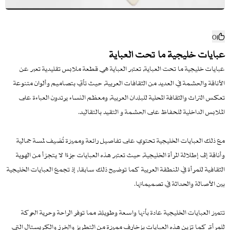
0
عبايات خليجية ما تحت العباية
عبايات خليجية ما تحت العباية, تعتبر العباية هي قطعة ملابس تقليدية تعبر عن
الأناقة والحشمة في العديد من الثقافات العربية, حيث تأتي بتصاميم وألوان متنوعة
تعكس التراث والثقافة المحلية للبلدان العربية, ومعظم النساء يرتدون العباءة على
الملابس الداخلية للحفاظ على الحشمة و التقيد بالتقاليد.
مع ذلك العبايات الخليجية تحتوي على تفاصيل رائعة ومميزة تُضيف لمسة جمالية
وأناقة إلى إطلالة المرأة الخليجية, حيث تعتبر هذه العبايات جزءًا لا يتجزأ من الهوية
الثقافية للمرأة في المنطقة العربية كما توضيح ذلك سابقا, إذ تجمع العبايات الخليجية
بين الأصالة والحداثة في تصميماتها.
تتميز العبايات الخليجية عادة بأنها واسعة وطويلة, مما توفر الراحة وحرية الحركة
للمرأة, كما تزين هذه العبايات بزخارف مميزة من التطريز والخرز والكريستال التي