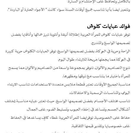
بالكامل وتحافظ على الإحتشام و السترة.
وتتميز ايضا بأنها تناسب جميع أوقات السنة سواء كانت " الأجواء الحارة أو الباردة ".
فوائد عبايات كلوش
توفر عبايات كلوش للمرأة العربية إطلالة أنيقة وأنثوية تبرز جمالها وأناقتها بفضل
تصميمها الواسع والمتدرج.
الراحة وحرية في الحركة, بفضل تصميمها الواسع, توفر العبايات الكلوش حرية كبيرة
في الحركة مما يجعلها مريحة للارتداء طوال اليوم.
تنوع التصاميم والألوان, تتوفر بمجموعة واسعة من التصاميم والألوان مما يسمح
للمرأة باختيار ما يتناسب مع ذوقها ومظهرها.
مناسبة لجميع الأوقات, تعتبر قطعة ملابس متعددة الاستخدامات تناسب الارتداء
اليومي والمناسبات الرسمية والاحتفالات.
تناسب مختلف الأجسام, بفضل تصميمها الواسع, حيث تعتبر عبايه مناسبة لمختلف
أشكال الجسم وتساعد في إخفاء العيوب وتسليط الضوء على الجمال.
حفاظ على الخصوصية, توفرايضا للمرأة العربية غطاء كافٍ يساعدها في الحفاظ
على خصوصيتها وتقدير قيمها الثقافية.