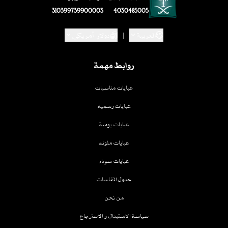
310399739900003
4030485005
العربية
|
دولار أمريكي
روابط مهمة
عبايات مناسبات
عبايات رسميه
عبايات يومية
عبايات ملونه
عبايات سوداء
جدول المقاسات
من نحن
سياسة الاستبدال و الاسترجاع