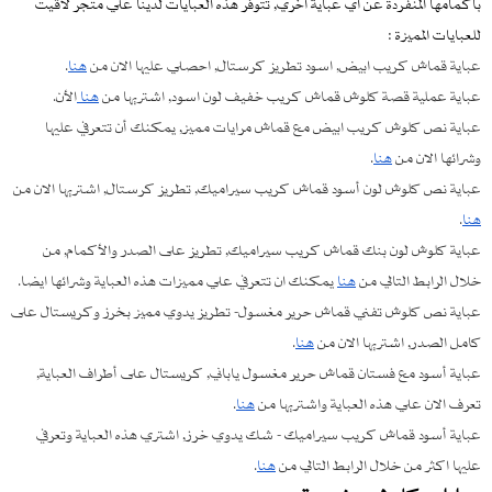
بأكمامها المنفردة عن اي عباية اخري, تتوفر هذه العبايات لدينا علي متجر لاقيت
للعبايات المميزة :
عباية قماش كريب ابيض, اسود تطريز كرستال, احصلي عليها الان من
هنا
.
عباية عملية قصة كلوش قماش كريب خفيف لون اسود, اشتريها من
هنا
الأن.
عباية نص كلوش كريب ابيض مع قماش مرايات مميز, يمكنك أن تتعرفي عليها
وشرائها الان من
هنا
.
عباية نص كلوش لون أسود قماش كريب سيراميك, تطريز كرستال, اشتريها الان من
هنا
.
عباية كلوش لون بنك قماش كريب سيراميك, تطريز على الصدر والأكمام, من
خلال الرابط التالي من
هنا
يمكنك ان تتعرفي علي مميزات هذه العباية وشرائها ايضا.
عباية نص كلوش تفني قماش حرير مغسول- تطريز يدوي مميز بخرز وكريستال على
كامل الصدر, اشتريها الان من
هنا
.
عباية أسود مع فستان قماش حرير مغسول ياباني, كريستال على أطراف العباية,
تعرف الان علي هذه العباية واشتريها من
هنا
.
عباية أسود قماش كريب سيراميك - شك يدوي خرز, اشتري هذه العباية وتعرفي
عليها اكثر من خلال الرابط التالي من
هنا
.