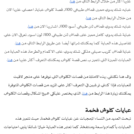
عليها اكثر من خلال الرابط التالي من
هنا
.
عبايه شك يدوي مميز, قماش طبيعي 100٪, قصة كلوش عباية, احصلي عليها الان
من خلال الرابط التالي من
هنا
.
عبايه شك يدوي قماش لنن طبيعي أسود 100٪, اشتريها الان من
هنا
.
عباية شك يدوي كامل مميز على قماش لنن طبيعي 100٪ لون اسود, تعرفي الان علي
تفاصيل هذه العباية كما يمكنك شرائها أيضا عن طريق الرابط التالي من
هنا
.
عباية قماش كريب صيفي ملكي شك يدوي على الاكمام والطرحة, هذه العباية من
العبايات المميزة التي تتميز بـ نص قصة كلوش, يمكنك التعرف أكثر عليها من
هنا
.
والى هنا نكتفي بهذه الامثلة من قصات الكلوش التي نوفرها علي متجر لاقيت
للعبايات, فإذا كنتي ترغبين في التعرف اكثر علي المزيد من قصات الكلوش المتوفرة
يمكنك زيارة هذا الرابط من
هنا
, الذي يختصر عليكي جميع اشكال وقصات الكلوش.
عبايات كلوش فخمة
تبحث العديد من النساء المحجبات عن عبايات كلوش فخمة, حيث تتميز هذه
العبايات بأكمام واسعة ومنتفخة, كما تعتبر هذه العباية خيارًا شائعًا يلبي احتياجات