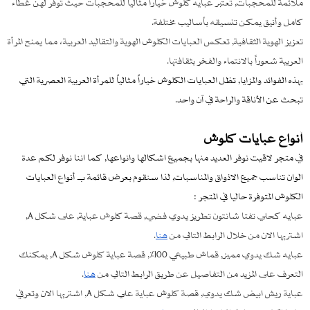
ملائمة للمحجبات, تُعتبر عبايه كلوش خياراً مثالياً للمحجبات حيث توفر لهن غطاء
كامل وأنيق يمكن تنسيقه بأساليب مختلفة.
تعزيز الهوية الثقافية, تعكس العبايات الكلوش الهوية والتقاليد العربية، مما يمنح المرأة
العربية شعوراً بالانتماء والفخر بثقافتها.
بهذه الفوائد والمزايا, تظل العبايات الكلوش خياراً مثالياً للمرأة العربية العصرية التي
تبحث عن الأناقة والراحة في آن واحد.
أنواع عبايات كلوش
في متجر لاقيت نوفر العديد منها بجميع اشكالها وانواعها, كما اننا نوفر لكم عدة
الوان تناسب جميع الاذواق والمناسبات, لذا سنقوم بعرض قائمة بـ أنواع العبايات
الكلوش المتوفرة حاليا في المتجر :
عبايه كحلي تفتا شانتون تطريز يدوي فضي, قصة كلوش عباية, على شكل A,
اشتريها الان من خلال الرابط التالي من
هنا
.
عبايه شك يدوي مميز, قماش طبيعي 100٪, قصة عباية كلوش شكل A, يمكنك
التعرف على المزيد من التفاصيل عن طريق الرابط التالي من
هنا
.
عباية ريش ابيض شك يدوي, قصة كلوش عباية علي شكل A, اشتريها الان وتعرفي