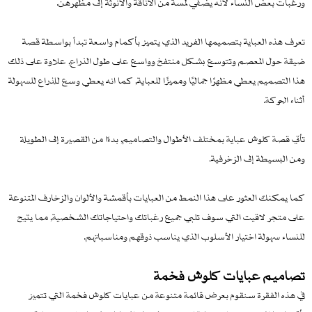
ورغبات بعض النساء لأنه يضفي لمسة من الأناقة والأنوثة إلى مظهرهن.
تعرف هذه العباية بتصميمها الفريد الذي يتميز بأكمام واسعة تبدأ بواسطة قصة
ضيقة حول المعصم وتتوسع بشكل منتفخ وواسع على طول الذراع, علاوة على ذلك
هذا التصميم يعطي مظهرًا جماليًا ومميزًا للعباية, كما انه يعطي وسع للذراع للسهولة
أثناء الحركة.
تأتي قصة كلوش عباية بمختلف الأطوال والتصاميم, بدءًا من القصيرة إلى الطويلة
ومن البسيطة إلى الزخرفية.
كما يمكنك العثور على هذا النمط من العبايات بأقمشة والألوان والزخارف المتنوعة
على متجر لاقيت التي سوف تلبي جميع رغباتك واحتياجاتك الشخصية, مما يتيح
للنساء سهولة اختيار الأسلوب الذي يناسب ذوقهم ومناسباتهم.
تصاميم عبايات كلوش فخمة
في هذه الفقرة سنقوم بعرض قائمة متنوعة من عبايات كلوش فخمة التي تتميز