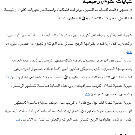
عبايات كلوش رخيصة
في متجر لاقيت للعبايات المتميزة نوفر لك تشكيلة واسعة من عبايات كلوش رخيصة,
لذا اليكي بعض هذه التصاميم في السطور التالية :
عباية عملية لون بيج قماش كريب سيراميك, هذه العباية مناسبة للمظهر الرسمي
والعملي, كما انها تتميز بقوامها المريح الساتر عند الحركة والجلوس, احصلي عليها من
هنا
.
عباية أسود قماش حرير مغسول ياباني- شك فضي كريستال, تتميز هذه العباية
بتصميمها العصري الذي يعطيكي مظهرا أنيق, كما هناك تفاصيل اخرى وهي
تطريزها على الأكمام الذي يمنح مظهرا راقي يناسب ذوقك الخاص, اشتريها من
هنا
.
عباية عملية قماش كريب سيراميك ازرق, هذه العباية مناسبة للمظهر الرسمي
والعملي, احصلي عليها من
هنا
.
عباية عملية قصة لف لون بيج قماش كريب سيراميك, عباية مناسبة للمظهر
الرسمي والعملي, حيث تعتبر من الاختيارات الملائمة للدوامات والمناسبات الرسمية,
كما انها تتميز بقوامها المريح الساتر عند الحركة والجلوس, اشتريها الان من
هنا
.