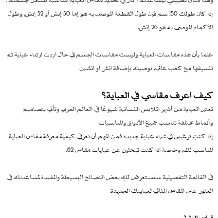
إذا كان طولك 150 سم فإن طول القطعة الموصى به هو إما 50 إنش أو 52 إنش, وطول
الأكمام الموصى به هو 26 إنش.
علما بأن هذه مقاسات العباية وليست مقاسات الجسم في حال اردت ارتداء عباية ثم
تنسيقها مع كعب عالي, نوصيك بإضافة انش او انشين.
كيف اعرف مقاسي في العباية؟
تعتبر العباية من أشهر الملابس النسائية شيوعًا في العالم العربي وتأتي بتصاميم
وأنماط مختلفة تناسب جميع الأذواق والمناسبات.
إذا كنتِ ترغبين في شراء عباية جديدة فمن المهم أن تعرفي كيفية معرفة مقاس العباية
المناسب لك, وخاصة اذا كنت تبحثين عن عبايات مقاس 62.
في القائمة التفصيلية سنستعرض لكِ بعض النصائح البسيطة والمفيدة لمساعدتك في
العثور على المقاس المثالي لعبايتك الجديدة.
قياس الطول