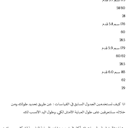
58/60
28
176 سم 5.8 قدم
60
28.5
179 سم 5.9 قدم
60/62
28.5
183 سم 6.0 قدم
62
29
اذا كيف تستخدمين الجدول السابق في القياسات : عن طريق تحديد طولك ومن
خلاله ستتعرفين على طول العباية الأمثل لكي, وطول اليد الأنسب لك.
وهذا مثال تطبيقي ليساعدك أكثر في تحديد مقاس العباية المناسبة لشكل جسمك :