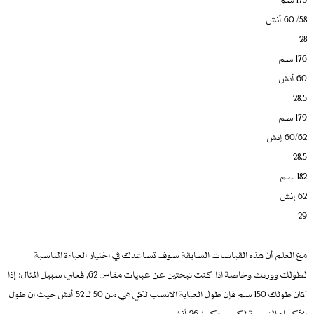
58/ 60 أنش
28
176 سم
60 أنش
28.5
179 سم
60/62 إنش
28.5
182 سم
62 إنش
29
مع العلم أن هذه القياسات السابقة سوف تساعدك في اختيار العباءة المناسبة
لطولك ووزنك وخاصة اذا كنت تبحثين عن عبايات مقاس 62, فعلي سبيل المثال: إذا
كان طولك 150 سم فإن طول العباية الانسب لكي هي من 50 لـ 52 أنش حيث ان طول
الأكمام المناسبة لكي ستكون 26 أنش.