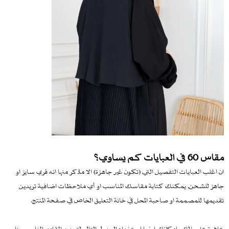
مقاس 60 في العبايات كم يساوي؟
ان اغلب العبايات التفصيل التي (تكون غير جاهزة) الا ماذكر منها انه فري سايز او
جاهز للشحن, يمكنك كتابة مقاسك المناسب او أي ملاحظات اضافية تريدين
تقديمها للمصممة او صاحبة المحل في خانة التعليق الخاص في صفحة المنتج.
علاوة على ذلك بإمكانك ايضا استخدام الجدول التالي لتحديد المقاس المناسب بناء