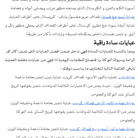
أسورة الكم بالخرز و الكرستال الذي يمنحه مظهر مرتب ويضفي أنوثه و فخامة.
عباية أسود مع فستان
قماش حرير مغسول ياباني - كريستال على أطراف العباية,
عباية أنيقة سوداء مع تطريز كرستال على أطراف القماش الذي يعطي مظهر راقي و
أنيق ،و تتميز بفستان داخلي يمكنك تنسيقه وارتدائه بأكثر من طريقة .
عبايات سادة راقية
بينما بالنسبة للعبايات السادة فهي تدخل ضمن افضل العبايات التي تميل اكثر الي
الراحة وسهولة الحركة بها فتصلح للطلعات اليومية اذا فهي من عبايات مقفله العملية,
تابعي القائمة التالية لتختاري ما يناسب ذوقك :
عباية بليزر
عمليه باللون الأسود- قماش كريب, عباية بليزر تتميز بخامة ناعمة
وخفيفة الوزن ، حيث يعتبر من الاختيارات الملائمة للدوامات .تتميز بقوامها المريح
الساتر عند الحركة والجلوس.
عباية عمليه باللون الزيتي قماش كريب
, عباية تتميز بخامة ناعمة وخفيفة الوزن.
يعتبر من الاختيارات الملائمة للدوامات .تتميز بقوامها المريح الساتر عند الحركة
والجلوس.
عباية عمليه لون أسود و بيج قماش كريب
, عباية تتميز بخامة ناعمة وخفيفة الوزن.
يعتبر من الاختيارات الملائمة للدوامات .تتميز بقوامها المريح الساتر عند الحركة