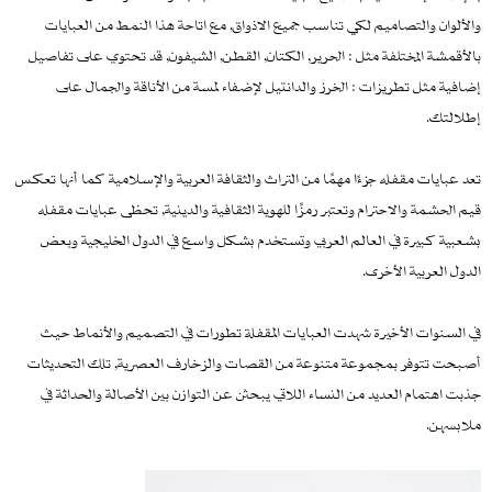
والألوان والتصاميم لكي تناسب جميع الاذواق, مع اتاحة هذا النمط من العبايات
بالأقمشة المختلفة مثل : الحرير, الكتان, القطن, الشيفون, قد تحتوي على تفاصيل
إضافية مثل تطريزات : الخرز والدانتيل لإضفاء لمسة من الأناقة والجمال على
إطلالتك.
تعد عبايات مقفله جزءًا مهمًا من التراث والثقافة العربية والإسلامية كما أنها تعكس
قيم الحشمة والاحترام وتعتبر رمزًا للهوية الثقافية والدينية, تحظى عبايات مقفله
بشعبية كبيرة في العالم العربي وتستخدم بشكل واسع في الدول الخليجية وبعض
الدول العربية الأخرى.
في السنوات الأخيرة شهدت العبايات المقفلة تطورات في التصميم والأنماط حيث
أصبحت تتوفر بمجموعة متنوعة من القصات والزخارف العصرية, تلك التحديثات
جذبت اهتمام العديد من النساء اللاتي يبحثن عن التوازن بين الأصالة والحداثة في
ملابسهن.