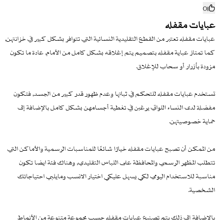
0
عبايات مقفله
عبايات مقفله تعتبر من القطع التقليدية النسائية التي تتوافر بشكل كبير في خزانتهن,
كما تمتاز عباية مقفله بتصميم يتم إغلاقه بشكل كامل من الأمام, عادة ما تكون
مزودة بأزرار أو سحاب للإغلاق.
تستخدم عبايات مقفله للتحكم في ثباتها وعدم ظهور قدر كبير من الجسد, فتكون
مفضلة لدى النساء اللواتي يرغبن في تغطية أجسامهن بشكل كامل بالإضافة إلى
حماية خصوصيتهن.
من الممكن أن تصبح عبايات مقفله خيارًا شائعًا للمناسبات الرسمية والأماكن التي
تتطلب المظهر الرسمي والمحافظة على اللباس التقليدي, وهناك فئة ايضا تكون
مناسبة للاستخدام اليومي لكي يسهل عليكي اختيار الانسب ومايلبي احتياجاتك
الشخصية.
بالإضافة إلى ذلك يتم تصنيع عبايات مقفله حسب مجموعة متنوعة من الأنماط