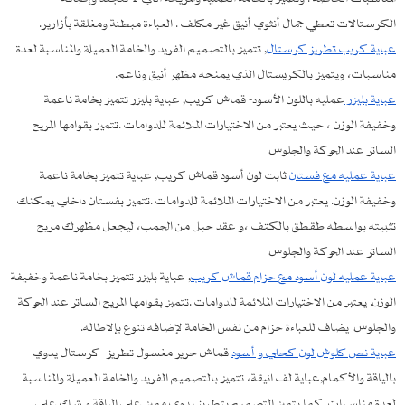
الكرستالات تعطي جمال أنثوي أنيق غير مكلف . العباءة مبطنة ومغلقة بأزارير.
عباية كريب تطريز كرستال
, تتميز بالتصميم الفريد والخامة العميلة والمناسبة لعدة
مناسبات، ويتميز بالكريستال الذي يمنحه مظهر أنيق وناعم.
عباية بليزر
عمليه باللون الأسود- قماش كريب, عباية بليزر تتميز بخامة ناعمة
وخفيفة الوزن ، حيث يعتبر من الاختيارات الملائمة للدوامات .تتميز بقوامها المريح
الساتر عند الحركة والجلوس.
عباية عمليه مع فستان
ثابت لون أسود قماش كريب, عباية تتميز بخامة ناعمة
وخفيفة الوزن. يعتبر من الاختيارات الملائمة للدوامات .تتميز بفستان داخلي يمكنك
تثبيته بواسطه طقطق بالكتف ،و عقد حبل من الجمب، ليجعل مظهرك مريح
الساتر عند الحركة والجلوس.
عباية عمليه لون أسود مع حزام قماش كريب
, عباية بليزر تتميز بخامة ناعمة وخفيفة
الوزن. يعتبر من الاختيارات الملائمة للدوامات .تتميز بقوامها المريح الساتر عند الحركة
والجلوس. يضاف للعباءة حزام من نفس الخامة لإضافه تنوع بإلاطاله.
عباية نص كلوش لون كحلي و أسود
قماش حرير مغسول تطريز -كرستال يدوي
بالياقة والأكمام,عباية لف انيقة، تتميز بالتصميم الفريد والخامة العميلة والمناسبة
لعدة مناسبات, كما يتميز التصميم بتطريز يدوي مميز على الياقة و شك على