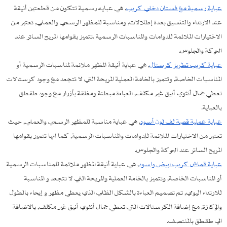
عباية رسمية مع فستان دخلي كريب
, هي عبايه رسمية تتكون من قطعتين أنيقة
عند الارتداء والتنسيق بعدة إطلالات, ومناسبة للمظهر الرسمي والعملي, تعتبر من
الاختيارات الملائمة للدوامات والمناسبات الرسمية .تتميز بقوامها المريح الساتر عند
الحركة والجلوس.
عباية كريب تطريز كرستال
, هي عباية أنيقة المظهر ملائمة لمناسبات الرسمية أو
المناسبات الخاصة, وتتميز بالخامة العملية المريحة التي لا تتجعد مع وجود كرستالات
تعطي جمال أنثوي أنيق غير مكلف, العباءة مبطنة ومغلقة بأزرار مع وجود طقطق
بالعباية.
عباية عملية قصة لف لون أسود
, هي عباية مناسبة للمظهر الرسمي والعملي, حيث
تعتبر من الاختيارات الملائمة للدوامات والمناسبات الرسمية, كما انها تتميز بقوامها
المريح الساتر عند الحركة والجلوس.
عباية قماش كريب ابيض واسود
, هي عباية أنيقة المظهر ملائمة للمناسبات الرسمية
أو المناسبات الخاصة, وتتميز بالخامة العملية والمريحة التي لا تتجعد و المناسبة
للارتداء اليومي, تم تصميم العباءة بالشكل الظلي الذي يعطي مظهر و إيحاء بالطول
والركازة, مع إضافة الكرستالات التي تعطي جمال أنثوي أنيق غير مكلف, بالاضافة
الي طقطق بالمنتصف.