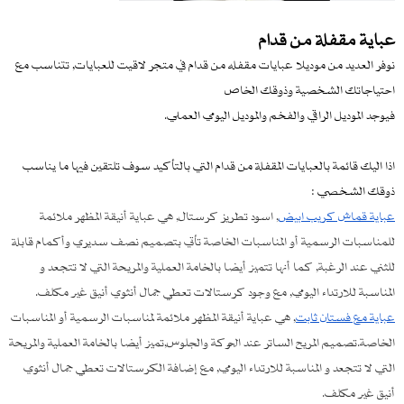
عباية مقفلة من قدام
نوفر العديد من موديلا عبايات مقفله من قدام في متجر لاقيت للعبايات, تتناسب مع
احتياجاتك الشخصية وذوقك الخاص
فيوجد الموديل الراقي والفخم والموديل اليومي العملي.
اذا اليك قائمة بالعبايات المقفلة من قدام التي بالتأكيد سوف تلتقين فيها ما يناسب
ذوقك الشخصي :
عباية قماش كريب ابيض
, اسود تطريز كرستال, هي عباية أنيقة المظهر ملائمة
للمناسبات الرسمية أو المناسبات الخاصة تأتي بتصميم نصف سديري وأكمام قابلة
للثني عند الرغبة, كما أنها تتميز أيضا بالخامة العملية والمريحة التي لا تتجعد و
المناسبة للارتداء اليومي, مع وجود كرستالات تعطي جمال أنثوي أنيق غير مكلف.
عباية مع فستان ثابت
, هي عباية أنيقة المظهر ملائمة لمناسبات الرسمية أو المناسبات
الخاصة.تصميم المريح الساتر عند الحركة والجلوس,تميز أيضا بالخامة العملية والمريحة
التي لا تتجعد و المناسبة للارتداء اليومي, مع إضافة الكرستالات تعطي جمال أنثوي
أنيق غير مكلف.