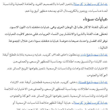
عباية كريب تطريز كرستال
,تتميز العباءة بالتصميم الفريد والخامة العملية والمناسبة
لعدة مناسبات، ويتميز بالكريستال الذي يمنحه مظهر أنيق وناعم.
عبايات سوداء
ثم نأتي للفئة الاكثر طلبا في الوطن العربي وهي عبايات مقفله ذات اللون الاسود,
تحظى هذه الفئة بالشهرة والانتشار بين النساء العربيات, ففي متجر لاقيت للعبايات
نوفر لك افضل واحدث صيحات موضة عبايات مقفله سوداء من خلال المجموعة
التالية :
عباية رسمية مع بليزر
وبنطلون داخلي قماش كريب, عبايه رسميه بثلاث قطع أنيقة
عند الارتداء والتنسيق بعده اطلالات .ومناسبة للمظهر الرسمي والعملي.من
الاختيارات الملائمة للدوامات والمناسبات الرسمية .تتميز بقوامها المريح الساتر عند
الحركة والجلوس.
عباية رسمية مع فستان
دخلي كريب, عبايه رسميه قطعتين أنيقة عند الارتداء
والتنسيق بعده اطلالات .ومناسبة للمظهر الرسمي والعملي.من الاختيارات الملائمة
للدوامات والمناسبات الرسمية .تتميز بقوامها المريح الساتر عند الحركة والجلوس.
عباية كريب تطريز كرستال
, عباية أنيقة المظهر ملائمة لمناسبات الرسمية أو
المناسبات الخاصة . وتتميز بالخامة العملية والمريحة التي لا تتجعد وإضافة