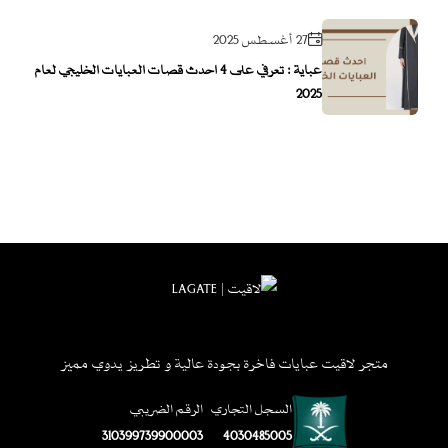
27 أغسطس 2025
عباية : تعرفي على 4 احدث قصات العبايات الخليجي لعام
2025
متجر لاقيت عبايات فاخرة بجودة عالية و تطريز يدوي مميز
السجل التجاري
الرقم الضريبي
310399739900003
4030485005