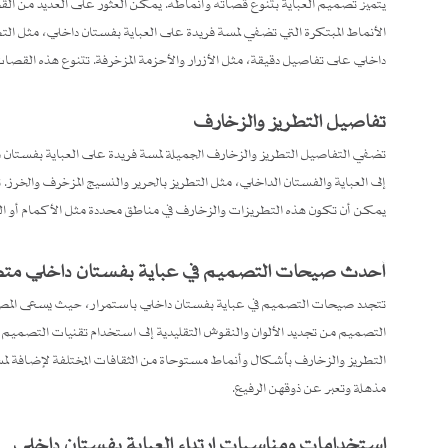
يتميز تصميم العباية بتنوع قصاته وأنماطه. يمكن العثور على العديد من الق
الأنماط المبتكرة التي تضفي لمسة فريدة على العباية بفستان داخلي، مثل الت
داخلي على تفاصيل دقيقة، مثل الأزرار والأحزمة المزخرفة. تتنوع هذه القصات و
تفاصيل التطريز والزخارف
تضفي التفاصيل التطريز والزخارف الجميلة لمسة فريدة على العباية بفستان د
إلى العباية والفستان الداخلي، مثل التطريز بالحرير والنسيج المزخرف والخر
يمكن أن تكون هذه التطريزات والزخارف في مناطق محددة مثل الأكمام أو الصد
أحدث صيحات التصميم في عباية بفستان داخلي م
تتجدد صيحات التصميم في عباية بفستان داخلي باستمرار، حيث يسعى المصم
التصميم من تجديد الألوان والنقوش التقليدية إلى استخدام تقنيات التصميم ا
التطريز والزخارف بأشكال وأنماط مستوحاة من الثقافات المختلفة لإضافة ل
مذهلة وتعبر عن ذوقهن الرفيع.
استخدامات ومناسبات ارتداء العباية بفستان داخلي