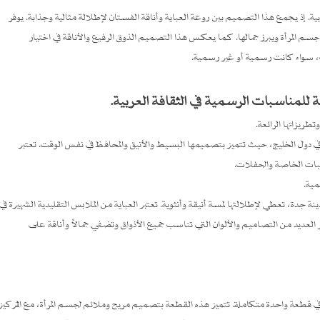
إذ يجمع هذا التصميم بين روعة العباية وأناقة الفستان لإطلالة مثالية وجذابة. يوفر
سم المرأة ويبرز جمالها. كما يعكس هذا التصميم الذوق الرفيع والأناقة في اختيار
ات، سواء كانت رسمية أو غير رسمية.
لمناسبات الرسمية في الثقافة العربية.
ريزاتها الرائعة.
ية في دول الخليج، حيث تتميز بتصميمها البسيط والأنيق والمحافظ في نفس الوقت. تعتبر
اسبات الخاصة والحفلات.
ية.
دة، تعطي لإطلالتها لمسة أنيقة وأنثوية. تعتبر العباية من الملابس التقليدية الشهيرة في
ر العديد من التصاميم والألوان التي تناسب جميع الأذواق وتضفي جمالاً وأناقة على
ي قطعة واحدة متكاملة. تتميز هذه القطعة بتصميم مريح وملائم لجسم المرأة، مع التركيز