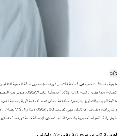
0
عباية بفستان داخلي هي قطعة ملابس فريدة تجمع بين أناقة العباية التقليدي
العباية، مما يضفي لمسة جمالية وتأثيراً مدهشًا على الإطلالة. يتوفر هذا ال
عالية الجودة والتطريز والزخارف المتقنة، تظل هذه القطعة قوية وجذابة لفترة
والسهرات، مضاف إلى ذلك، فهي تضيف لكل إطلالة رقيًا وجمالًا لا يضاهى. من 
خيارًا رائعًا للمرأة العصرية والمحترفة التي تسعى لإضافة لمسة فريدة إلى مظهره
أهمية تصميم عباية بفستان داخلي