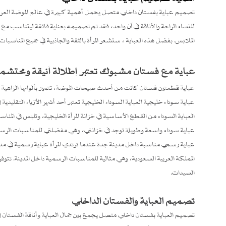
تصميم عباية بفستان داخلي متصل يحمل أهمية كبيرة في عالم الموضة العربية. 
للنساء الراحة والأناقة في آن واحد، فقد تم تصميمه بعناية فائقة ليتناسب مع ج
الملابس. بفضل هذه العباية ، ستشعر المرأة بالثقة والجاذبية في جميع المناسب
عباية مع فستان مشبوك تعتبر إطلالة أنيقة ومحتشمة ل
عباية قطعتين فستان كانت من أحدث صيحات الموضة، تتميز بألوانها الزاهية وتط
عباية سوداء خليجية العباية السوداء الخليجية تعتبر أحد أشهر الأزياء التقليد
العباية السوداء من القطع الأساسية في خزانة المرأة الخليجية، وتلبس في المن
عباية سوداء واسعة وطويلة توجد في خزانتي، وهي مفضلتي للمناسبات الرسم
عباية رسمي مناسبة داخل مدينة جدة عندما ترتدي المرأة عباية رسمية في مدينة ج
المملكة العربية السعودية، وهي مثالية للمناسبات الرسمية داخل المدينة. تتوف
السيدات.
تصميم العباية والفستان الداخلي
تصميم العباية بفستان داخلي متصل يجمع بين جمال العباية وأناقة الفستان ف