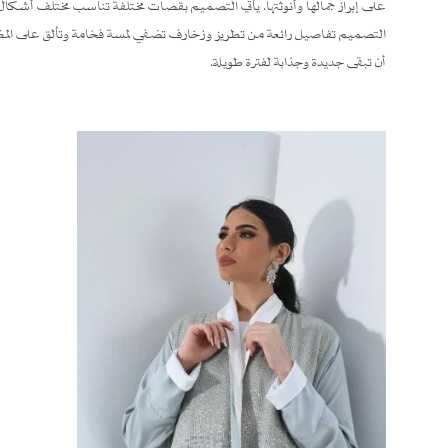
على إبراز جمالها وأنوثتها. يأتي التصميم بقصات مختلفة تناسب مختلف أشكا
التصميم تفاصيل رائعة من تطريز وزخارف تضفي لمسة فخامة وتألق على المظه
أن تبقى جديدة وجذابة لفترة طويلة.