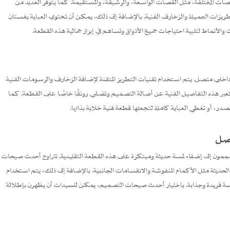
صات المختلفة، مثل القصات الواسعة، والرشيقة، والمستقيمة. كما يتوفر العديد من
طريزات الجميلة والزخارف الفنية. بالإضافة إلى ذلك، يمكن أن تحتوي العباية بفستان
الأنماط لتلبية احتياجات جميع الأذواق وتساهم في إبراز جمالية هذه القطعة.
اخلي متصل. يتم استخدام تقنيات التطريز المتقنة لإضافة الزخارف والرسومات الفنية
ز. تعبر هذه التفاصيل الفنية عن أصالة التصميم وتضفي رونقًا خاصًا على القطعة. كما
ر، أو تغطي العباية كاملة لتجعلها قطعة فنية خلابة بذاتها.
تصل
مون إلى إضفاء لمسة حديثة ومبتكرة على هذه القطعة التقليدية. تتراوح أحدث صيحات
لحديثة مثل الأكمام المنفوشة والانقسامات الجانبية. بالإضافة إلى ذلك، يتم استخدام
مسة فريدة وجذابة. باختيار أحدث صيحات التصميم، يمكن للسيدات أن يظهرن بإطلالة