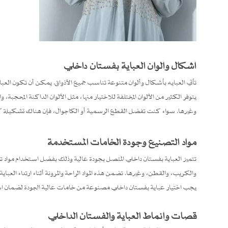
أشكال وألوان العباية بفستان داخلي
تأتي العبايه بأشكال وألوان متنوعة تناسب جميع الأذواق. يمكن أن تكون ال
يتوفر الكثير من الألوان المختلفة للاختيار منها، مثل الألوان الداكنة المحجبة، و
وغيرها. سواء كنت تفضل القطع الرسمية أو الكاجوال، فإن هناك تشكيلة كبير
مواد التصنيع وجودة الخامات المستخدمة
تتميز العباية بفستان داخلي المتصل بجودة عالية وذلك بفضل استخدام مواد 
والكريب، والقطن، وغيرها. تضمن هذه المواد الراحة والمرونة أثناء ارتداء العبا
يجب اختيار عباية بفستان داخلي مصنوعة من خامات عالية الجودة لضمان است
قصات وأنماط العباية والفستان الداخلي