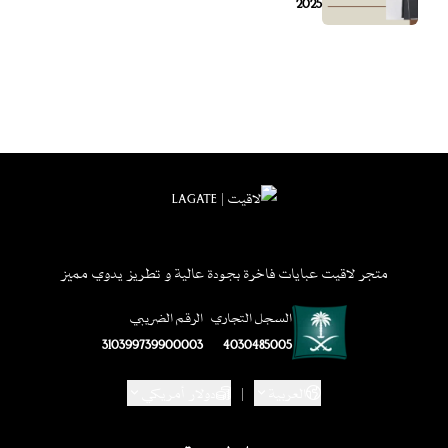
2025
متجر لاقيت عبايات فاخرة بجودة عالية و تطريز يدوي مميز
السجل التجاري
الرقم الضريبي
310399739900003
4030485005
العربية
|
دولار أمريكي