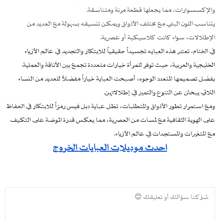
والإكسسوارات، مما يجعلها قطعة مرنة ومتناسقة.
يتناسب اللون البني مع مختلف الأذواق ويمكن تنسيقه بسهولة مع العديد من
الإطلالات، سواء كانت كلاسيكية أو عصرية.
في الختام، تعتبر هذه العبايه تجسيداً حقيقياً للابتكار والتجديد في عالم الأزياء
الخليجية والعربية، حيث توفر للمرأة خيارات متعددة تجمع بين الأناقة والعملية.
بفضل تصميمها المتعدد الوجوه، أصبحت العباية خياراً مفضلاً للعديد من النساء
اللاتي يبحثن عن التنوع والتميز في إطلالاتهن.
ومع استمرار تطور الأذواق والمتطلبات، تظل عباية دبل فيس رمزاً للابتكار في الحفاظ
على الهوية الثقافية مع لمسات من العصرية، مما يعكس قدرة الموضة على التكيف
مع المتغيرات والمستجدات في عالم الأزياء.
احدث موديلات العبايات الخروج