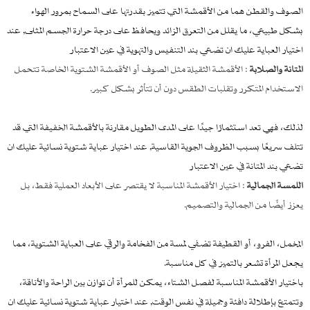
الصوف والقطن هما من الأقمشة التي تتميز بقدرتها على السماح بمرور الهواء
بشكل طبيعي، ما يقلل من التعرق الزائد ويحافظ على درجة حرارة الجسم المثلى, عند
اختيار العباية عليك ان تضعي بند التنفيس والتهوية في عين الاعتبار
المتانة والصلابة
: الأقمشة الثقيلة مثل الصوف أو الأقمشة الشتوية الخاصة تتحمل
الاستخدام المتكرر وتقلبات الطقس دون أن تتأثر بشكل كبير.
لذلك، فهي تعد استثمارًا جيدًا على المدى الطويل مقارنة بالأقمشة الخفيفة التي قد
تتلف سريعًا بسبب الظروف الجوية القاسية, عند اختيار عباية شتوية نسائية عليك ان
تضعي بند المتانة في عين الاعتبار
اللمسة الجمالية
: اختيار الأقمشة المناسبة لا يقتصر على الأبعاد العملية فقط، بل
يعزز أيضًا من الجمالية والتصميم.
المخمل، الفرو، أو القطيفة تضفي لمسة من الفخامة والرقي على العباية الشتوية، مما
يجعل المرأة تشعر بالتميز في كل مناسبة.
باختيار الأقمشة المناسبة لفصل الشتاء، يمكن للمرأة أن توازن بين الراحة والأناقة،
وتتمتع بإطلالة دافئة وجميلة في نفس الوقت, عند اختيار عباية شتوية نسائية عليك ان