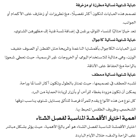
عباية شتوية نسائية مطرزة أو مزخرفة
تصمم هذه العبايات لتكون أكثر تفصيلًا، مع تطريزات أو زخارف على الأكمام أو
الجوانب.
تعد خيارًا مثاليًا للنساء اللواتي يرغبن في إضافة لمسة فنية إلى مظهرهن الشتوي.
عباية شتوية نسائية كاجوال
تبرز العبايات الكاجوال بأقمشتها الناعمة والمريحة مثل القطن أو الصوف خفيف
الوزن، وهي مثالية للاستخدام اليومي أو الخروجات غير الرسمية، حيث تعطي شعورًا
بالراحة مع الحفاظ على الأناقة.
عباية شتوية نسائية معطف
تشبه المعطف في تصميمها، حيث تمتاز بالطول وتكون أكثر اتساعًا وراحة.
يمكن أن تكون مزودة بغطاء للرأس أو بأزرار لزيادة الحماية من البرد.
كل نوع من هذه الأنواع يقدم للمرأة فرصة للتألق بستايل شتوي يناسب ذوقها
الشخصي وظروف الطقس المحيط بها.
أهمية اختيار الأقمشة المناسبة لفصل الشتاء
اختيار الأقمشة المناسبة لفصل الشتاء هو أمر بالغ الأهمية، حيث يؤثر بشكل مباشر
على الراحة والدفء خلال الأيام الباردة.