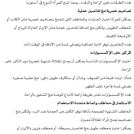
هذه الطبقات تعزز الراحة والدفء، بينما تتيح للمرأة التنوع في أسلوبها.
تصاميم عصرية مع تفاصيل عملية
يمكن للمرأة اختيار العبايات والمعاطف التي تتمتع بتصاميم عصرية مثل الكاب أو
المعطف الطويل، ولكن مع إضافة تفاصيل عملية مثل الأزرار العازلة للرياح أو
الأوشحة الثقيلة.
هذه التفاصيل توفر حماية إضافية وتضفي لمسة من الأناقة في الوقت ذاته.
التركيز على الإكسسوارات
اختيار الإكسسوارات المناسبة يمكن أن يمنح إطلالة شتوية عصرية دون التأثير على
الراحة.
مثلًا، ارتداء قبعة من الصوف، وشال أو سكارف طويل دافئ، مع حقيبة صغيرة
تضفي لمسة فاخرة على المظهر.
هذه الإكسسوارات تعتبر طريقة رائعة لاتباع الموضة مع الشعور بالراحة.
الاستثمار في معاطف وأنماط متعددة الاستخدام
المعاطف الشتوية المصممة بأناقة توفر الكثير من الحماية ضد البرد، ولكن مع
تصاميم تمنح المرأة إطلالة مميزة.
يمكن اختيار معطف طويل مع تفاصيل بسيطة، أو معطف مزين بالأزرار أو