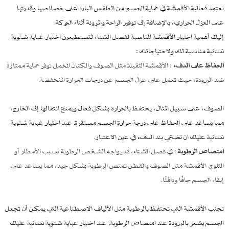
تعتمد فعالية الأقمشة في حماية الجسم من الطقس البارد على خصائصها وقدرتها
على العزل الحراري، بالإضافة إلى توفير الراحة والمرونة أثناء الحركة.
إليك أهمية اختيار الأقمشة المناسبة لفصل الشتاء لتستطيعين اختيار عباية شتوية
نسائية مناسبة لك ولاحتياجاتك :
الحفاظ على الدفء
: الأقمشة الثقيلة مثل الصوف والكتان المخمل توفر حماية ممتازة
ضد البرودة، حيث تعمل على عزل الجسم عن درجات الحرارة المنخفضة.
الصوف، على سبيل المثال، يحتفظ بالحرارة بشكل فعال ويمنع انتقالها إلى الخارج،
مما يساعد على الحفاظ على درجة حرارة الجسم مستقرة, عند اختيار عباية شتوية
نسائية عليك ان تضعي بند الدفء في عين الاعتبار.
امتصاص الرطوبة
: في فصل الشتاء، قد يواجه الشخص الرطوبة بسبب الأمطار أو
الثلوج. الأقمشة مثل الصوف والقطن تمتص الرطوبة بشكل جيد، مما يساعد على
إبقاء الجسم جافًا ودافئًا.
تجنب الأقمشة التي تحتفظ بالرطوبة مثل الألياف الاصطناعية التي يمكن أن تجعل
الجسم يشعر بالبرودة عند امتصاص الرطوبة, عند اختيار عباية شتوية نسائية عليك