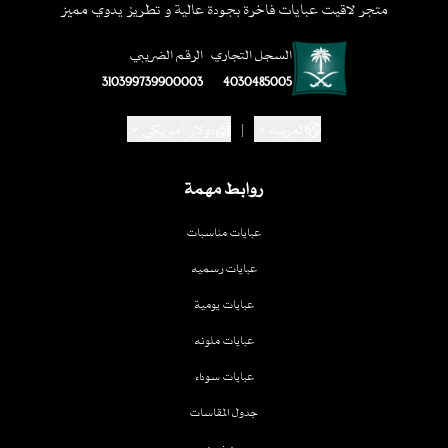
متجر لاقيت عبايات فاخرة بجودة عالية و تطريز يدوي مميز
السجل التجاري
الرقم الضريبي
310399739900003
4030485005
العربية
|
دولار أمريكي
روابط مهمة
عبايات مناسبات
عبايات رسميه
عبايات يومية
عبايات ملونه
عبايات سوداء
جدول المقاسات
من نحن