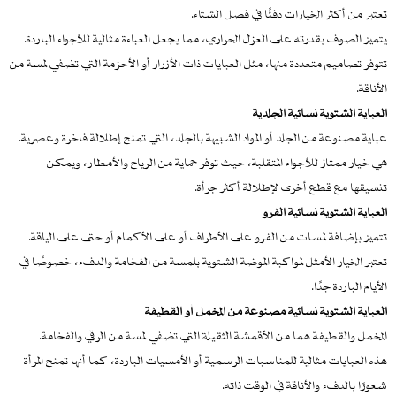
تعتبر من أكثر الخيارات دفئًا في فصل الشتاء.
يتميز الصوف بقدرته على العزل الحراري، مما يجعل العباءة مثالية للأجواء الباردة.
تتوفر تصاميم متعددة منها، مثل العبايات ذات الأزرار أو الأحزمة التي تضفي لمسة من
الأناقة.
العباية الشتوية نسائية الجلدية
عباية مصنوعة من الجلد أو المواد الشبيهة بالجلد، التي تمنح إطلالة فاخرة وعصرية.
هي خيار ممتاز للأجواء المتقلبة، حيث توفر حماية من الرياح والأمطار، ويمكن
تنسيقها مع قطع أخرى لإطلالة أكثر جرأة.
العباية الشتوية نسائية الفرو
تتميز بإضافة لمسات من الفرو على الأطراف أو على الأكمام أو حتى على الياقة.
تعتبر الخيار الأمثل لمواكبة الموضة الشتوية بلمسة من الفخامة والدفء، خصوصًا في
الأيام الباردة جدًا.
العباية الشتوية نسائية مصنوعة من المخمل أو القطيفة
المخمل والقطيفة هما من الأقمشة الثقيلة التي تضفي لمسة من الرقي والفخامة.
هذه العبايات مثالية للمناسبات الرسمية أو الأمسيات الباردة، كما أنها تمنح المرأة
شعورًا بالدفء والأناقة في الوقت ذاته.