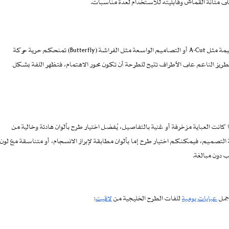
على متانة القماش وقابليته للاستخدام لعدة مناسبات.
التصميم يلعب دورًا مهمًا في إبراز جمال لفات الطرح الخليجية. القصات المستقيمة مثل A-Cut أو التصاميم الواسعة مثل الفراشة (Butterfly) تمنحكم حرية حركة
ريز الناعم على الأطراف تتيح للطرحة أن تكون محور الاهتمام، فتظهر اللفة بشكل
ا كانت العباية مزخرفة أو غنية بالتفاصيل، يُفضل اختيار طرح بألوان هادئة وخالية من
التصميم، فيمكنكم اختيار طرح إما بألوان مطابقة لإبراز الانسجام، أو متناسقة مع لون
ب دون مبالغة.
جمل
عبايات يومية
للفات الطرح الخليجية من
لاقيت
: