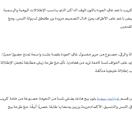
يب ناعم عالي الجودة باللون الموف الداكن الذي يناسب الإطلالات اليومية والرسمية
 الحركة مع لمسة تطريز أبيض ناعم على الأطراف يعزز جمال التصميم. مزودة بزر طقطق لسهولة اللبس، ومع
قدمين.
 والرقي، مصنوع من حرير مغسول عالي الجودة بقصة بشت واسعة تمنح حضورًا مميزًا.
يدوي على الحواف لمسة لامعة تزيد من فخامتها. تأتي مع طرحة زيتي مطابقة تجعل الإطلالة
ب إطلالة خليجية متألقة.
 قسم
عبايات رسمية
بلون بيج هادئ يضفي لمسة من النعومة. مصنوعة من خامة كريب
 اللبس والتنسيق. الأكمام مزينة بزرين يمنحانها طابعًا عصريًا أنيقًا، مع طرحة بيج