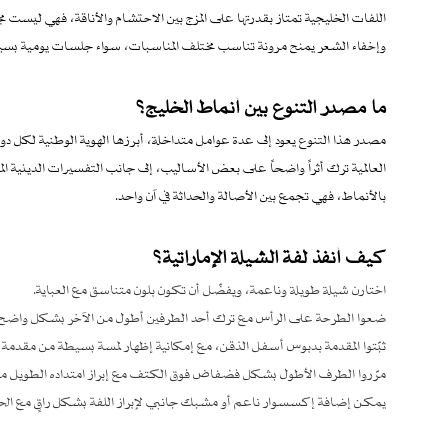
اللفات الخليجية تمتاز بقدرتها على المزج بين الاحتشام والأناقة، فهي ليست
وإخفاء الشعر يمنح مرونة تناسب مختلف المناسبات، سواء جلسات يومية بسيطة
ما مصدر التنوع بين أنماط الخليج؟
مصدر هذا التنوع يعود إلى عدة عوامل متداخلة، أبرزها الهوية الوطنية لكل د
العالمية ترك أثراً واضحاً على بعض الأساليب، إلى جانب التفسيرات الدينية 
بالأنماط، فهي تجمع بين الأصالة والحداثة في آن واحد.
كيف أنفذ لفة الشيلة الإماراتية؟
اختارن شيلة طويلة وناعمة، ويفضّل أن تكون بلون متناسق مع العباية.
ضعوا الطرحة على الرأس مع ترك أحد الطرفين أطول من الآخر بشكل واضح.
ثبّتوا المقدمة بدبوس أسفل الذقن، مع إمكانية إظهار لمسة بسيطة من مقدمة ال
مرّروا الطرف الأطول بشكل فضفاض فوق الكتف مع إبراز امتداده الطويل من 
يمكن إضافة إكسسوار ناعم أو مشبك جانبي لإبراز اللفة بشكل راقٍ مع ال