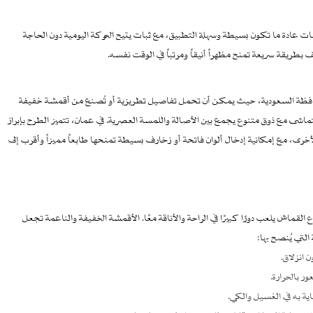
ت عادة ما تكون بسيطة وسهلة التطبيق، مع ثبات يتيح الحركة اليومية دون الحاجة
بطريقة سريعة تمنح مظهراً أنيقاً ومرتباً في الوقت نفسه.
المحافظة السعودية، حيث يمكن أن تحمل تفاصيل تطريزية أو تُصنع من أقمشة خفيفة
تماشى مع ذوق متنوع يجمع بين الأصالة واللمسة العصرية. في عمان، تتميز الطرح بإبراز
لأخرى، مع إمكانية إدخال ألوان فاتحة أو زخارف بسيطة تمنحها طابعاً مميزاً وأقرب إلى
القماش يلعب دورًا كبيرًا في الراحة والأناقة معًا. الأقمشة الخفيفة والناعمة تجعل
التي يُنصح بها:
انزلاق.
ر بالحرارة.
ة به في الغسيل والكي.