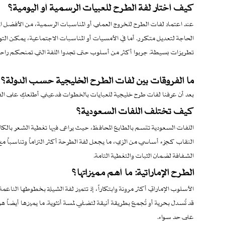
كيف أختار لفة الطرح للعبيات الرسمية أو اليومية؟
عند اعتماد لفات الطرح للخروج العملي أو المناسبات الرسمية، من الأفضل الت
الحاجة لتعديل متكرر. أما في الأمسيات أو المناسبات الاجتماعية، يمكن ا
تطريزات بسيطة. جربوا أكثر من أسلوب حتى تجدوا اللفة التي تمنحكم راحة ك
ما الفروقات بين لفات الطرح الخليجية حسب الدولة؟
بعد أن عرفنا لفات طرح خليجية للعبايات بالخطوات فدعيني أطلعكِ على الف
كيف تختلف اللفات السعودية؟
اللفات السعودية تتسم بالطابع المحافظ، حيث يراعى فيها تغطية الشعر بالكا
النقاب كجزء أساسي من الزي، ما يجعل لفة الطرحة أكثر التزاماً وتناسباً مع 
الشفافة لضمان الثبات والتغطية التامة.
الطرح الإماراتية: ما أهم مميزاتها؟
الأسلوب الإماراتي أكثر مرونة وابتكاراً، إذ تتميز لفة الشيلة بخطوطها النا
قد تُسدل بحرية أو تُجمع بطريقة أنيقة لتضفي لمسة أنثوية. ما يميزها أيضاً ه
على حد سواء.