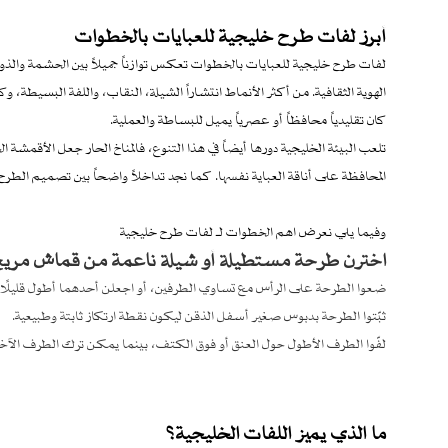
أبرز لفات طرح خليجية للعبايات بالخطوات
لفات طرح خليجية للعبايات بالخطوات تعكس توازناً جميلاً بين الحشمة وا
الهوية الثقافية. من أكثر الأنماط انتشاراً الشيلة، النقاب، واللفة البسيطة، و
كان تقليدياً محافظاً أو عصرياً يميل للبساطة والعملية.
تلعب البيئة الخليجية دورها أيضاً في هذا التنوع، فالمناخ الحار جعل الأقمشة ا
المحافظة على أناقة العباية نفسها. كما نجد تداخلاً واضحاً بين تصميم الطر
وفيما يلي نعرض اهم الخطوات لـ لفات طرح خليجية
اخترن طرحة مستطيلة أو شيلة ناعمة من قماش مريح م
ضعوا الطرحة على الرأس مع تساوي الطرفين، أو اجعلن أحدهما أطول قليلًا 
ثبّتوا الطرحة بدبوس صغير أسفل الذقن ليكون نقطة ارتكاز ثابتة وطبيعية.
لفّوا الطرف الأطول حول العنق أو فوق الكتف، بينما يمكن ترك الطرف الآخر 
ما الذي يميز اللفات الخليجية؟