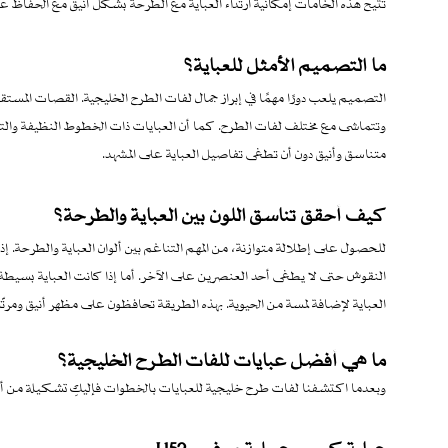
تتيح هذه الخامات إمكانية ارتداء العباية مع الطرحة بشكل أنيق مع الحفاظ 
ما التصميم الأمثل للعباية؟
وتتماشى مع مختلف لفات الطرح. كما أن العبايات ذات الخطوط النظيفة والتط
متناسق وأنيق دون أن تطغى تفاصيل العباية على المشهد.
كيف أحقق تناسق اللون بين العباية والطرحة؟
للحصول على إطلالة متوازنة، من المهم التناغم بين ألوان العباية والطرحة. إذ
النقوش حتى لا يطغى أحد العنصرين على الآخر. أما إذا كانت العباية بسيطة 
العباية لإضافة لمسة من الحيوية. بهذه الطريقة تحافظون على مظهر أنيق ومرتّ
ما هي أفضل عبايات للفات الطرح الخليجية؟
وبعدما اكتشفنا لفات طرح خليجية للعبايات بالخطوات فإليكِ تشكيلة من أ
عباية كريب عملية موف - L152