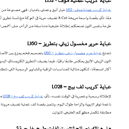
عباية كريب عملية موف - L152
خيار أنيق وعملي بامتياز، فهي مصنوعة من كر
معًا. تأتي بقَصة واسعة مريحة A-Cut تضيف حرية في
طرحة بنفس اللون تمنحكم إطلالة خليجية متناسقة من الرأس حتى أخمص ال
عباية حرير مغسول زيتي بتطريز – L160
تتمتع
عباية حرير مغسول زيتي بتطريز – L160
بتصميم فخم يمزج بين الأصالة
اللون الزيتي الأنيق يعكس طابعًا راقيًا، فيما يضيف التطريز الكريستالي ال
أكثر انسجامًا، لتكون مثالية للمناسبات الراقية والمشاوير الرسمية التي تتطل
عباية كريب لف بيج – L028
لإطلالة رسمية وعصرية في الوقت نفسه، تأتي
عباية كريب لف بيج – L028
من
ناعمة توفر التهوية والراحة طوال اليوم، وتتميز بقصة لف عملية تضيف مرونة في
مطابقة تكمل مظهركم الخليجي المتوازن.
هل هناك نصائح لتثبيت لفات طرح خليجية؟