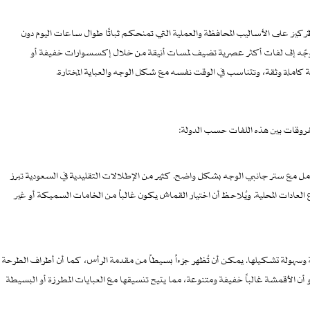
ركيز على الأساليب المحافظة والعملية التي تمنحكم ثباتًا طوال ساعات اليوم دون
لتوجّه إلى لفات أكثر عصرية تضيف لمسات أنيقة من خلال إكسسوارات خفيفة أو
املة وثقة، وتتناسب في الوقت نفسه مع شكل الوجه والعباية المختارة.
روقات بين هذه اللفات حسب الدولة:
مل مع ستر جانبي الوجه بشكل واضح. كثير من الإطلالات التقليدية في السعودية تبرز
العادات المحلية. ويُلاحظ أن اختيار القماش يكون غالباً من الخامات السميكة أو غير
عمة وسهولة تشكيلها. يمكن أن تُظهر جزءاً بسيطاً من مقدمة الرأس، كما أن أطراف الطرحة
و أن الأقمشة غالباً خفيفة ومتنوعة، مما يتيح تنسيقها مع العبايات المطرزة أو البسيطة