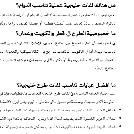
هل هناك لفات خليجية عملية تناسب الدوام؟
نعم، توجد لفات خليجية عملية ومصممة لتناسب الدوام أو الدراسة. هذه اللفا
لتكرار التعديل. غالباً تعتمد على أقمشة قطنية أو خفيفة تضمن الراحة، وتُلف 
ما خصوصية الطرح في قطر والكويت وعمان؟
في قطر، نجد أن الطرح تجمع بين الطابع العملي للإطلالة الإماراتية وبين 
تناسب البيئة. أما في الكويت، فاللفات تتأرجح بين الكلاسيكية والحديثة، لت
النقوش أو الأطراف المطرزة، وغالباً تكون أقل رسمية من مثيلاتها في الدول ا
الطابع التراثي.
ما أفضل عبايات تناسب لفات طرح خليجية؟
عند اختيار العباية المناسبة مع لفات طرح خليجية للعبايات بالخطوات، فإن نوع 
الطرحة أكثر انسيابًا، وتمنحكم شعورًا بالراحة طوال اليوم. ومن أبرز الأقمشة 
قماش الكريب الذي يتميز بملمسه الناعم وخفته وسهولة لف الطرح فوقه دون 
قماش الحرير المغسول الذي يضيف لمسة راقية ويُسهل التحكم باللفة دون الشعو
قماش النيدا المعروف بخفته وقابليته للانسياب بشكل عملي، مع سهولة العناي