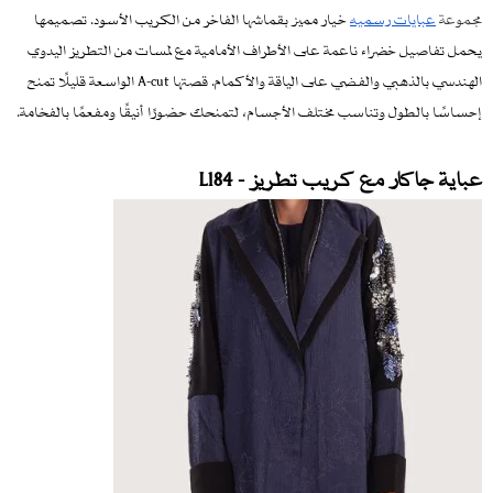
مجموعة
عبايات رسميه
خيار مميز بقماشها الفاخر من الكريب الأسود. تصميمها
يحمل تفاصيل خضراء ناعمة على الأطراف الأمامية مع لمسات من التطريز اليدوي
الهندسي بالذهبي والفضي على الياقة والأكمام. قصتها A-cut الواسعة قليلًا تمنح
إحساسًا بالطول وتناسب مختلف الأجسام، لتمنحك حضورًا أنيقًا ومفعمًا بالفخامة.
عباية جاكار مع كريب تطريز - L184