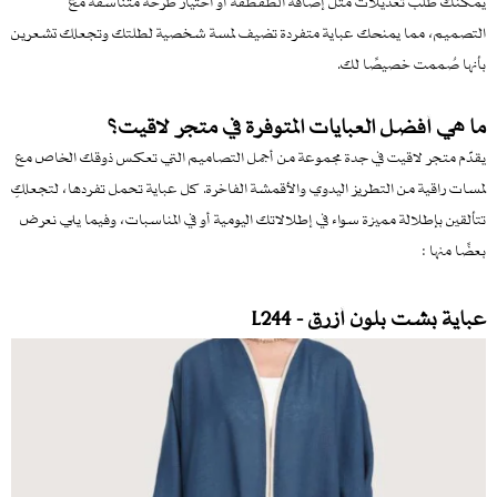
يمكنك طلب تعديلات مثل إضافة الطقطقة أو اختيار طرحة متناسقة مع
التصميم، مما يمنحك عباية متفردة تضيف لمسة شخصية لطلتك وتجعلك تشعرين
بأنها صُممت خصيصًا لك.
ما هي أفضل العبايات المتوفرة في متجر لاقيت؟
يقدّم متجر لاقيت في جدة مجموعة من أجمل التصاميم التي تعكس ذوقك الخاص مع
لمسات راقية من التطريز اليدوي والأقمشة الفاخرة. كل عباية تحمل تفردها، لتجعلكِ
تتألقين بإطلالة مميزة سواء في إطلالاتك اليومية أو في المناسبات، وفيما يلي نعرض
بعضًا منها :
عباية بشت بلون أزرق - L244