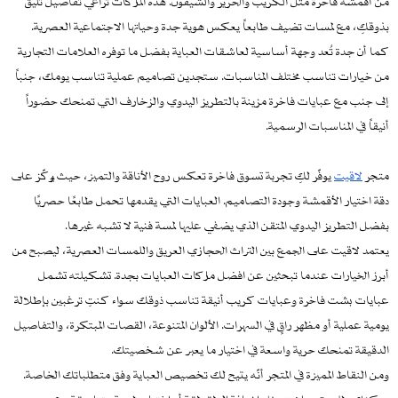
من أقمشة فاخرة مثل الكريب والحرير والشيفون. هذه الماركات تراعي تفاصيل تليق
بذوقكِ، مع لمسات تضيف طابعاً يعكس هوية جدة وحياتها الاجتماعية العصرية.
كما أن جدة تُعد وجهة أساسية لعاشقات العباية بفضل ما توفره العلامات التجارية
من خيارات تناسب مختلف المناسبات. ستجدين تصاميم عملية تناسب يومك، جنباً
إلى جنب مع عبايات فاخرة مزينة بالتطريز اليدوي والزخارف التي تمنحك حضوراً
أنيقاً في المناسبات الرسمية.
متجر
لاقيت
يوفّر لكِ تجربة تسوق فاخرة تعكس روح الأناقة والتميز، حيث يركّز على
دقة اختيار الأقمشة وجودة التصاميم. العبايات التي يقدمها تحمل طابعًا حصريًا
بفضل التطريز اليدوي المتقن الذي يضفي عليها لمسة فنية لا تشبه غيرها.
يعتمد لاقيت على الجمع بين التراث الحجازي العريق واللمسات العصرية، ليصبح من
أبرز الخيارات عندما تبحثين عن افضل ماركات العبايات بجدة. تشكيلته تشمل
عبايات بشت فاخرة وعبايات كريب أنيقة تناسب ذوقك سواء كنتِ ترغبين بإطلالة
يومية عملية أو مظهر راقٍ في السهرات. الألوان المتنوعة، القصات المبتكرة، والتفاصيل
الدقيقة تمنحك حرية واسعة في اختيار ما يعبر عن شخصيتك.
ومن النقاط المميزة في المتجر أنّه يتيح لك تخصيص العباية وفق متطلباتك الخاصة.