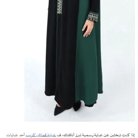
إذا كنتِ تبحثين عن عباية رسمية تبرز أناقتك، ف
عباية قماش كريب
أحد عبايات