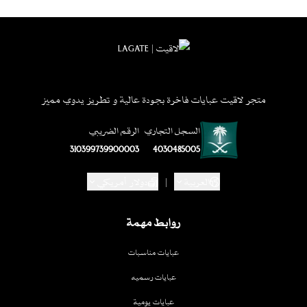
متجر لاقيت عبايات فاخرة بجودة عالية و تطريز يدوي مميز
السجل التجاري
الرقم الضريبي
310399739900003
4030485005
العربية
|
دولار أمريكي
روابط مهمة
عبايات مناسبات
عبايات رسميه
عبايات يومية