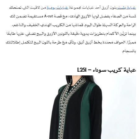
عباية بشت
بلون أزرق أحد عبايات مجموعة
عبايات يومية​
من لاقيت التي
تمنحك
لمسة من الصفاء بفضل لونها الأزرق الهادئ، مع قصة A-cut مستقيمة تضمن لك
الراحة والحركة السهلة طوال اليوم. قماشها من الكريب الهندي الخفيف والناعم،
بينما تزيّن الأكمام بتطريزات يدوية دقيقة باللونين الأزرق والبيج تضفي عليها طابعًا
مميزًا. الحواف محددة بخط أزرق أنيق، وتأتي مع طرحة باللون البيج لتكمل إطلالتك
بانسجام.
عباية كريب سوداء – L251