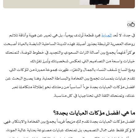
0
في جدة، لا تُعد
العباية
مجرد قطعة تُرتدى يومياً، بل هي تعبير عن هوية وأناقة تلائم
روحك العصرية المرتبطة بجذور أصيلة. فهذه المدينة الساحلية النابضة بالحياة أصبحت
مركزاً مُلهماً يجمع بين أصالة التراث السعودي والتجديد في خطوط الموضة، لتمنحك
خيارات واسعة من التصاميم التي تعكس شخصيتك وتُبرز تفرّدك.
ومع اتساع شغف النساء بالجمال والتفرّد، ظهرت مجموعة مميزة من الماركات التي
تقدم عبايات بلمسات تجمع بين الفخامة والبساطة العملية. وهنا يصبح البحث عن
افضل ماركات العبايات بجدة جزءاً أساسياً من رحلتك نحو إطلالة متكاملة تعبر
عنك، وتمنحك الثقة التي تحتاجينها في كل مناسبة.
ما هي افضل ماركات العبايات بجدة؟
افضل ماركات العبايات بجدة تقدم لكِ مزيجاً فريداً يجمع بين الفخامة والابتكار. فهي
لا تركز فقط على جمال التصميم، بل تمنحك عبايات مصنوعة بعناية عالية الجودة،