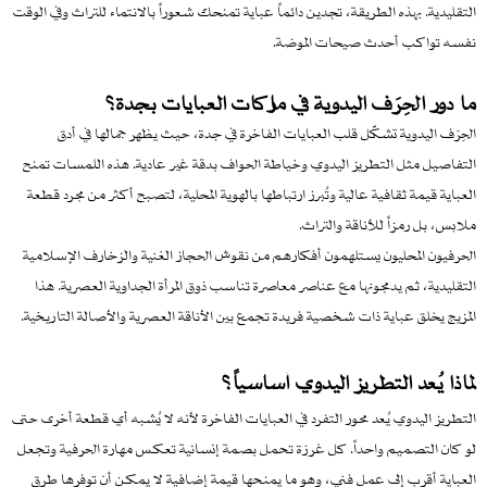
التقليدية. بهذه الطريقة، تجدين دائماً عباية تمنحك شعوراً بالانتماء للتراث وفي الوقت
نفسه تواكب أحدث صيحات الموضة.
ما دور الحِرَف اليدوية في ماركات العبايات بجدة؟
الحِرَف اليدوية تشكّل قلب العبايات الفاخرة في جدة، حيث يظهر جمالها في أدق
التفاصيل مثل التطريز اليدوي وخياطة الحواف بدقة غير عادية. هذه اللمسات تمنح
العباية قيمة ثقافية عالية وتُبرز ارتباطها بالهوية المحلية، لتصبح أكثر من مجرد قطعة
ملابس، بل رمزاً للأناقة والتراث.
الحرفيون المحليون يستلهمون أفكارهم من نقوش الحجاز الغنية والزخارف الإسلامية
التقليدية، ثم يدمجونها مع عناصر معاصرة تناسب ذوق المرأة الجداوية العصرية. هذا
المزيج يخلق عباية ذات شخصية فريدة تجمع بين الأناقة العصرية والأصالة التاريخية.
لماذا يُعد التطريز اليدوي أساسياً؟
التطريز اليدوي يُعد محور التفرد في العبايات الفاخرة لأنه لا يُشبه أي قطعة أخرى حتى
لو كان التصميم واحداً. كل غرزة تحمل بصمة إنسانية تعكس مهارة الحرفية وتجعل
العباية أقرب إلى عمل فني، وهو ما يمنحها قيمة إضافية لا يمكن أن توفرها طرق