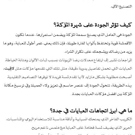
التصنيع الآلي.
كيف تؤثر الجودة على شهرة الماركة؟
الجودة هي العامل الذي يصنع سمعة الماركة ويضمن استمرارها. عندما تكون
الأقمشة قوية وتحتفظ بألوانها لفترة طويلة، فإن ذلك يعني عمر أطول للعباية، وهو ما
يزيد من رضاك ويشجعك على تكرار الشراء.
المراجعات تشير إلى ارتفاع معدلات رضا الزبونات بسبب ثبات الألوان ومتانة الخياطة.
العبايات التي تحمل تفاصيل يدوية دقيقة، مثل تلك التي تقدمها ماركات مثل
لاقِيت
،
أصبحت مطلوبة بشكل متزايد لأنها تقدم لمسة فريدة لا توفرها التصاميم التقليدية.
بهذه الطريقة، تتحول الجودة إلى عنصر حاسم في تعزيز ولاء العميلة وفي ترسيخ مكانة
الماركة بين افضل ماركات العبايات بجدة.
ما هي أبرز اتجاهات العبايات في جدة؟
الكريب الفاخر الذي يمنحك انسيابية وأناقة مناسبة للاستخدام اليومي والمناسبات.
الحرير الذي يضيف لمسة فخامة على العباية مع ملمس ناعم مريح.