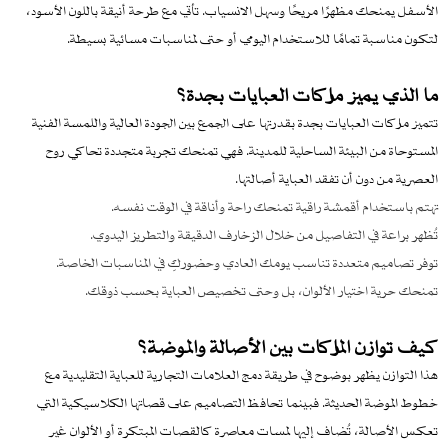
الأسفل يمنحك مظهرًا مريحًا وسهل الانسياب. تأتي مع طرحة أنيقة باللون الأسود،
لتكون مناسبة تمامًا للاستخدام اليومي أو حتى لمناسبات مسائية بسيطة.
ما الذي يميز ماركات العبايات بجدة؟
تتميز ماركات العبايات بجدة بقدرتها على الجمع بين الجودة العالية واللمسة الفنية
المستوحاة من البيئة الساحلية للمدينة. فهي تمنحك تجربة متجددة تحاكي روح
العصرية من دون أن تفقد العباية أصالتها.
تهتم باستخدام أقمشة راقية تمنحك راحة وأناقة في الوقت نفسه.
تُظهر براعة في التفاصيل من خلال الزخارف الدقيقة والتطريز اليدوي.
توفر تصاميم متعددة تناسب يومك العادي وحضوركِ في المناسبات الخاصة.
تمنحك حرية اختيار الألوان، بل وحتى تخصيص العباية بحسب ذوقك.
كيف توازن الماركات بين الأصالة والموضة؟
هذا التوازن يظهر بوضوح في طريقة دمج العلامات التجارية للعباية التقليدية مع
خطوط الموضة الحديثة. فبينما تحافظ التصاميم على قصاتها الكلاسيكية التي
تعكس الأصالة، تُضاف إليها لمسات معاصرة كالقصات المبتكرة أو الألوان غير