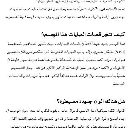
الشيفون الخفيف الذي ينسدل برقة ويمنح مظهراً عملياً وراقياً.
هذه الأقمشة هي الأكثر انتشاراً في تصاميم افضل ماركات العبايات بجدة، حيث
تجمع بين الراحة والترف مع اعتماد تقنيات تطريز يدوي تضيف قيمة فنية للتصميم.
كيف تتغير قصات العبايات هذا الموسم؟
هذا الموسم يشهد تنوعاً لافتاً في قصات العبايات، حيث تظهر التصاميم المستقيمة
(A-cut) بشكل عصري، إلى جانب العبايات المفتوحة التي تعكس مرونة في التنسيق
مع أزياء أخرى. كما تجدين العبايات المنسدلة بخطوط ناعمة مع تفاصيل دقيقة في
الأطراف والأكمام تزيد من تميز الإطلالة. التركيز الأكبر هو على جعل التصميم
عملياً يناسب يومك، وفي الوقت نفسه متألقاً ليكون مناسباً للزيارات والمناسبات
الخاصة.
هل هناك ألوان جديدة مسيطرة؟
الألوان الكلاسيكية مثل الأسود لا تزال حاضرة بقوة، لكنها لم تعد الخيار الوحيد. في
جدة أصبح دخول ألوان الباستيل الناعمة والأزرق العميق والبرغندي الملفت أكثر
وضوحاً، إذ تمنحك هذه الدرجات جاذبية متجددة وتسمح لك بالخروج من الطابع