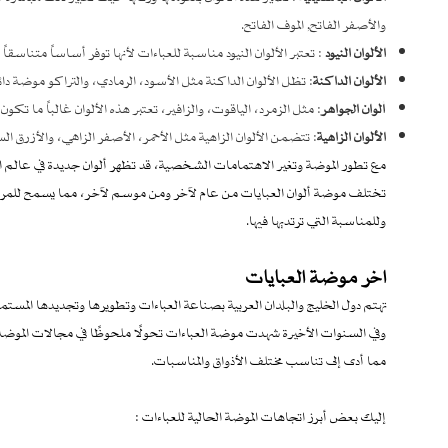
والأصفر الفاتح, الموف الفاتح.
الألوان النيود
: تعتبر الألوان النيود مناسبة للعباءات لأنها توفر أساساً متناس
الألوان الداكنة
: تظل الألوان الداكنة مثل الأسود، الرمادي، والتراكو موضة د
ألوان الجواهر
: مثل الزمرد، الياقوت، والزافير، تعتبر هذه الألوان غالباً ما ت
الألوان الزاهية
: تتضمن الألوان الزاهية مثل الأحمر، الأصفر الزاهي، والأزرق
مع تطور الموضة وتغير الاهتمامات الشخصية، قد تظهر ألوان جديدة في عالم ا
تختلف موضة ألوان العبايات من عام لآخر ومن موسم لآخر، مما يسمح للمرأة 
وللمناسبة التي ترتديها فيها.
اخر موضة العبايات
تهتم دول الخليج والبلدان العربية بصناعة العباءات وتطويرها وتجديدها المستمر
وفي السنوات الأخيرة شهدت موضة العباءات تحولًا ملحوظًا في مجالات الموضة ا
مما أدى إلى تناسب مختلف الأذواق والمناسبات.
إليك بعض أبرز اتجاهات الموضة الحالية للعباءات :