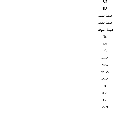
US
EU
محيط الصدر
محيط الخصر
حيط الحوض
XS
4/6
0/2
32/34
31/32
24/25
33/34
S
8/10
4/6
36/38