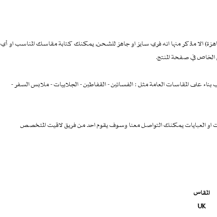
زة) الا ماذكر منها انه فري سايز او جاهز للشحن, يمكنك كتابة مقاسك المناسب او أي
 الخاص في صفحة المنتج.
بناء على المقاسات العامة مثل : الفساتين - القفاطين - الجلابيات - ملابس السفر -
ت او العبايات يمكنك التواصل معنا وسوف يقوم احد من فريق لاقيت المتخصص
المقاس
UK