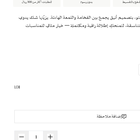
لدفع بالتقسيط
بدون رسوم
للطلبات أكثر من 500 ريال
تو، بتصميم أنيق يجمع بين الفخامة واللمعة الهادئة. يزيّنها شك يدوي
اسقة، لتمنحكِ إطلالة راقية ومكتملة — خيار مثالي للمناسبات
ناسقة ومكتملة.
راف
L011
دئة وفخمة
ية
إضافة ملاحظة
 التطريز
التطريز