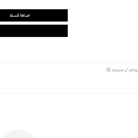
الكي بالبخار بدرجة حرارة مناسبة
تخزين العباية في مكان مهوّى بعيداً عن ا
إضافة للسلة
نصيحة تنسيق:
نسّقيها مع طرح سوداء أو إكسسوارات فضي
مناسبة لـ:
المناسبات الخاصة
الإطلالات الرسمية
الزيارات والمشاوير الراقية
لمعرفة المقاس المناسب لكِ، اطّلعي على
ج
شحن سريع لكل مناطق المملكة ودول الخلي