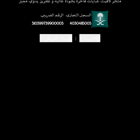
متجر لاقيت عبايات فاخرة بجودة عالية و تطريز يدوي مميز
السجل التجاري
الرقم الضريبي
310399739900003
4030485005
العربية
|
دولار أمريكي