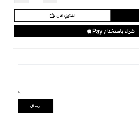
لرطوبة
اشتري الآن
ة ناعمة لإبراز جمال الشك اليدوي ولمعة القماش
دول المقاسات
، ولمعرفة
مدة التنفيذ والشحن
.
ج، مع إمكانية الدفع بالتقسيط عبر تابي وتمارا.
إرسال