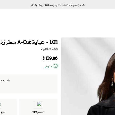
شحن مجاني للطلبات بقيمة 500 ريال واكثر
L011 - عباية A-Cut مطرزة
تفتة شانتون
139.86 $
متوفر
قسمها الى 4 دفعات بدو
الدعم 24/7
دفع ت