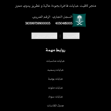
متجر لاقيت عبايات فاخرة بجودة عالية و تطريز يدوي مميز
السجل التجاري
الرقم الضريبي
310399739900003
4030485005
العربية
|
دولار أمريكي
روابط مهمة
عبايات مناسبات
عبايات رسميه
عبايات يومية
عبايات ملونه
عبايات سوداء
جدول المقاسات