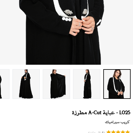
L025 - عباية A-Cut مطرزة
كريب سيراميك
(4 تقييمات)