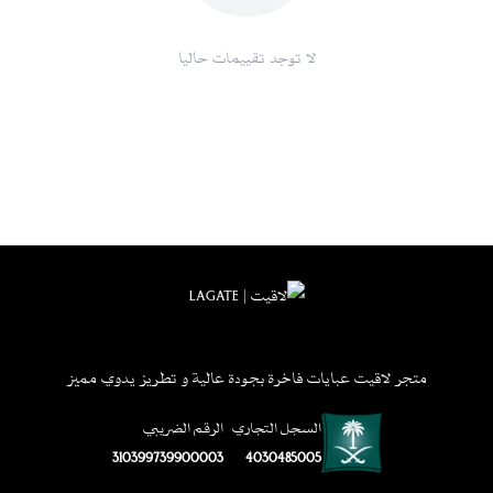
لا توجد تقييمات حاليا
متجر لاقيت عبايات فاخرة بجودة عالية و تطريز يدوي مميز
السجل التجاري
الرقم الضريبي
310399739900003
4030485005