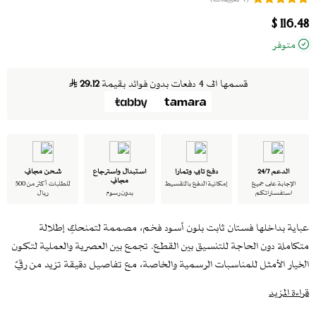
116.48 $
متوفر
قسمها الى 4 دفعات بدون فوائد بقيمة
29.12
الدعم 24/7
دفع تابي وتمارا
استبدال واسترجاع
شحن مجاني
مجاني
الإجابة على جميع
إمكانية الدفع بالتقسيط
للطلبات أكثر من 500
استفساراتكم
بدون رسوم
ريال
عباية بداخلها فستان ثابت بلون أسود فخم، مصممة لتمنحكِ إطلالة
متكاملة دون الحاجة للتنسيق بين القطع. تجمع بين العصرية والعملية لتكون
الخيار الأمثل للمناسبات الرسمية والخاصة، مع تفاصيل دقيقة تزيد من رقيّ
الإطلالة.
قراءة المزيد
تأتي العباية مع طرحة مرفقة لإطلالة متناسقة ومكتملة.