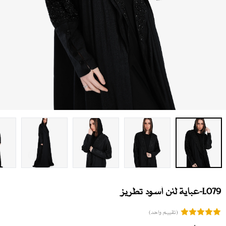
L079-عباية لنن أسود تطريز
(تقييم واحد)