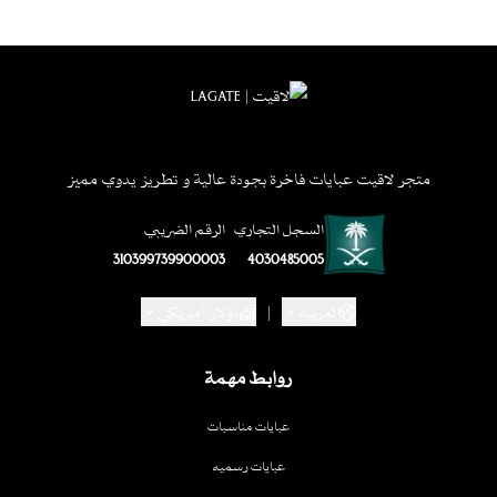
متجر لاقيت عبايات فاخرة بجودة عالية و تطريز يدوي مميز
السجل التجاري
الرقم الضريبي
310399739900003
4030485005
العربية
|
دولار أمريكي
روابط مهمة
عبايات مناسبات
عبايات رسميه