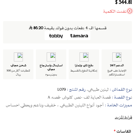
344.81 $
نفدت الكمية
قسمها الى 4 دفعات بدون فوائد بقيمة
86.20
الدعم 24/7
دفع تابي وتمارا
استبدال واسترجاع
شحن مجاني
مجاني
الإجابة على جميع
إمكانية الدفع بالتقسيط
للطلبات أكثر من 500
استفساراتكم
بدون رسوم
ريال
نوع القماش :
لينين طبيعي.
رقم المنتج :
L079
ن
وع القصة :
قصة العباية لف -نص كلوش -قصه A
مميزات الخامة :
أجود أنواع اللينين الطبيعي ، خفيف وناعم ويعطي احساس
بالراحة طوال اليوم ، يتسم قماش اللينين الطبيعي بالمتانة مما تجعل القطعة
قراءة المزيد
تظل مميزة على مر الزمن ، ومناسبة لكافة فصول السنه .
المقاسات
*