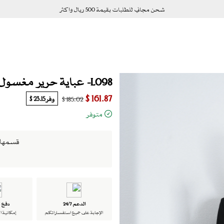
شحن مجاني للطلبات بقيمة 500 ريال واكثر
L098- عباية حرير مغسول و كريب رمادي
161.87 $
وفر
23.15 $
185.02 $
متوفر
قسمها الى 4 دفعات بدو
الدعم 24/7
دفع ت
الإجابة على جميع استفساراتكم
إمكانية ا