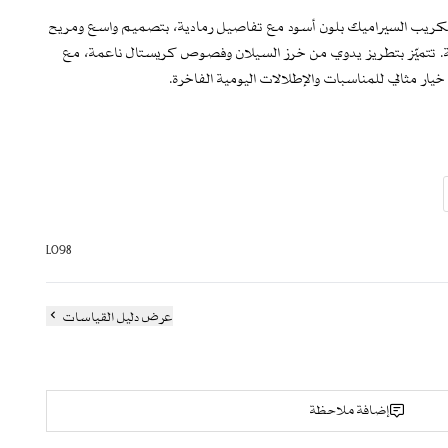
والكريب السيراميك بلون أسود مع تفاصيل رمادية، بتصميم واسع ومريح
ملية. تتميّز بتطريز يدوي من خرز السيلان وفصوص كريستال ناعمة، مع
ار مثالي للمناسبات والإطلالات اليومية الفاخرة.
في الأطراف لإطلالة متناسقة ومكتملة.
ب السيراميك
ري
فصوص كريستال ناعمة
L098
ي الأطراف
ت
عرض دليل القياسات
إضافة ملاحظة
عند الارتداء
يجعله أكثر تحملاً للاستخدام المتكرر