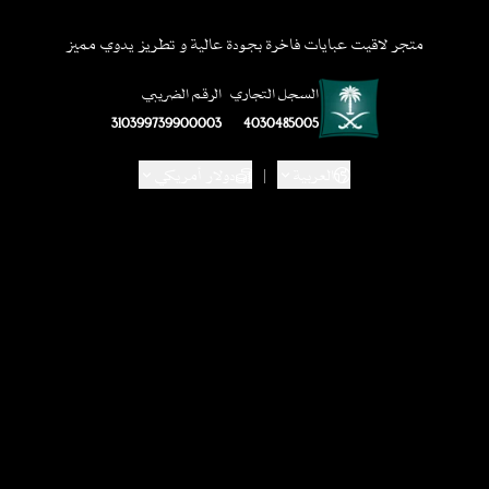
متجر لاقيت عبايات فاخرة بجودة عالية و تطريز يدوي مميز
السجل التجاري
الرقم الضريبي
310399739900003
4030485005
العربية
|
دولار أمريكي