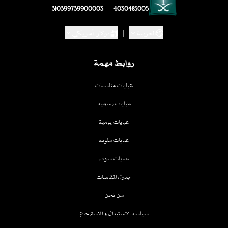
310399739900003
4030485005
العربية
|
دولار أمريكي
روابط مهمة
عبايات مناسبات
عبايات رسميه
عبايات يومية
عبايات ملونه
عبايات سوداء
جدول المقاسات
من نحن
سياسة الاستبدال و الاسترجاع