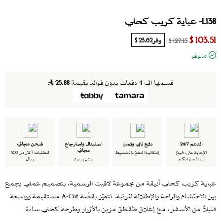
L138- عباية كريب كحلي
103.51 $
وفر
23.62 $
127.13 $
متوفر
قسمها الى 4 دفعات بدون فوائد بقيمة
25.88
الدعم 24/7
دفع تابي وتمارا
استبدال واسترجاع
شحن مجاني
مجاني
الإجابة على جميع
إمكانية الدفع بالتقسيط
للطلبات أكثر من 500
استفساراتكم
بدون رسوم
ريال
عباية كريب كحلي أنيقة من مجموعة لاقيت الرسمية، بتصميم عملي يجمع
بين الاحتشام والراحة والإطلالة المرتبة. تتميّز بقصّة A-Cut مستقيمة وواسعة
قليلاً من الأسفل، مع إغلاق طقطق مزين بالأزرار وطرحة كحلي سادة