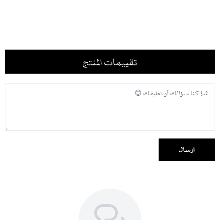
العناية:
غسيل جاف للحفاظ على لون وجودة القماش
الكي بالبخار للحفاظ على مظهرها الأنيق
تخزين العباية في مكان جاف بعيداً عن الرطوبة وأشعة الشمس المباشرة
تقييمات المنتج
نصيحة تنسيق:
نسّقيها مع إكسسوارات فضية أو بيج ناعمة وحذاء رسمي لإطلالة عملية
راقية
مناسبة لـ:
الدوام والاجتماعات
المناسبات الرسمية
الإطلالات اليومية الراقية
إرسال
وصف صورة العرض:
اللون: كحلي
الخامة: كريب
طول العارضة: 167 سم
العارضة ترتدي مقاس: 58
المقاسات ستاندر وفقاً للجدول الموضح