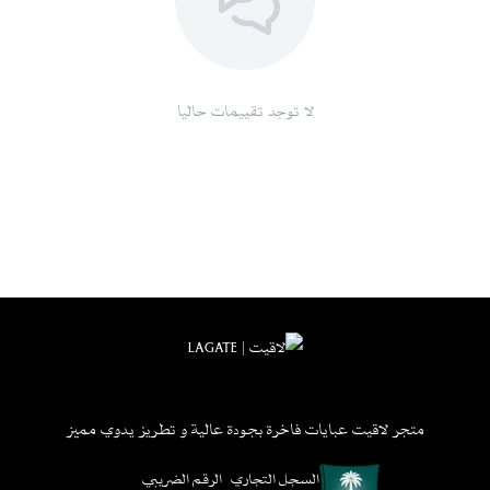
لمعرفة المقاس المناسب لكِ، اطّلعي على
جدول المقاسات
، ولمعرفة
مدة التنفيذ
والشحن
.
شحن سريع لكل مناطق المملكة ودول الخليج، مع إمكانية الدفع بالتقسيط
عبر تابي وتمارا.
لا توجد تقييمات حاليا
متجر لاقيت عبايات فاخرة بجودة عالية و تطريز يدوي مميز
السجل التجاري
الرقم الضريبي