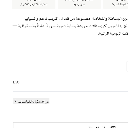
لدفع بالتقسيط
بدون رسوم
للطلبات أكثر من 500 ريال
ين البساطة والفخامة، مصنوعة من قماش كريب ناعم وانسيابي
تميّز بتفاصيل كريستالات موزعة بعناية تضيف بريقاً هادئاً ولمسة راقية —
ت اليومية الراقية.
التصميم لإطلالة متناسقة ومكتملة.
L150
ة
عرض دليل القياسات
باً للارتداء لساعات طويلة
اسيكياً معاصراً
إضافة ملاحظة