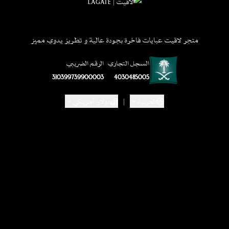
متجر لاقيت عبايات فاخرة بجودة عالية و تطريز يدوي مميز
السجل التجاري
الرقم الضريبي
310399739900003
4030485005
العربية
|
دولار أمريكي