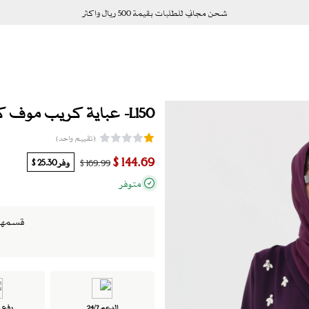
شحن مجاني للطلبات بقيمة 500 ريال واكثر
L150- عباية كريب موف كرستالات
(تقييم واحد)
144.69 $
وفر
25.30 $
169.99 $
متوفر
قسمها الى 4 دفعات ب
الدعم 24/7
دفع ت