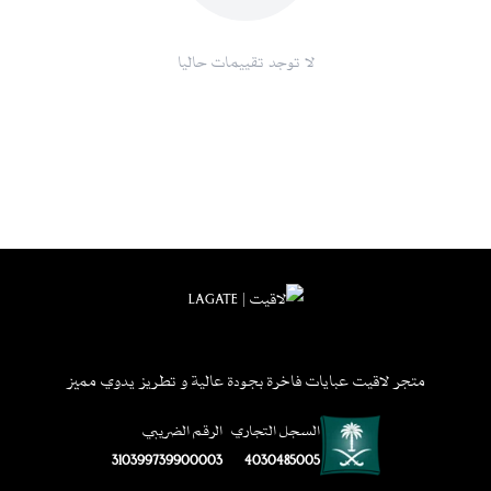
سياسة استبدال واسترجاع مرنة :
وفقًا للشروط المحددة
اطلبيها الآن
لا توجد تقييمات حاليا
لا تفوتي فرصة امتلاك عبايه بشت الفاخرة أضيفيها إلى عربة التسوق الآن
واستمتعي بتوصيل سريع وخدمة عملاء مميزة، مع توفر خيارات دفع متعددة
مثل الدفع عند الاستلام، تابي، تمارا، والتحويل البنكي لتسهيل عملية الشراء.
للمزيد من منتجاتنا :
L190 - عباية لينين - تطريز أسود
متجر لاقيت عبايات فاخرة بجودة عالية و تطريز يدوي مميز
السجل التجاري
الرقم الضريبي
310399739900003
4030485005