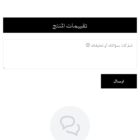
قصة بشت واسعة تمنحكِ إطلالة متميزة ومريحة
مثالية للمناسبات الفاخرة والمميزة
لماذا تختارين عباية بشت؟
تقييمات المنتج
تمنحكِ إطلالة راقية تعكس التراث النجدي بأناقة عصرية
مصنوعة من قماش اللينين الفاخر الذي يوفر راحة ونعومة فائقة
تصميم واسع يناسب جميع الأذواق ويضفي لمسة فخامة على إطلالتكِ
كيفية العناية بالعباية
يُفضل الغسيل الجاف للحفاظ على جودة القماش والتطريزات الذهبية
استخدمي الكي بالبخار للحفاظ على شكل العباية وانسيابيتها
إرسال
احفظيها بعناية بعيدًا عن الرطوبة لضمان بقائها بحالتها المثالية
مزايا الشراء من متجر لاقيت
تصاميم راقية وجودة عالية :
نوفر لكِ أحدث التصاميم المصنوعة من أفخم
الخامات لضمان الأناقة والراحة
توصيل سريع :
خدمة شحن موثوقة وسريعة إلى جميع مناطق المملكة
خيارات دفع مريحة :
تشمل الدفع عند الاستلام، تابي، تمارا، والتحويل البنكي
خدمة عملاء متميزة :
دعم متواصل لضمان تجربة تسوق سلسلة ومرضية