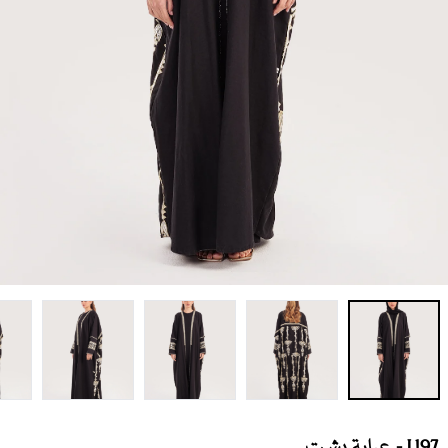
L197 - عباية بشت