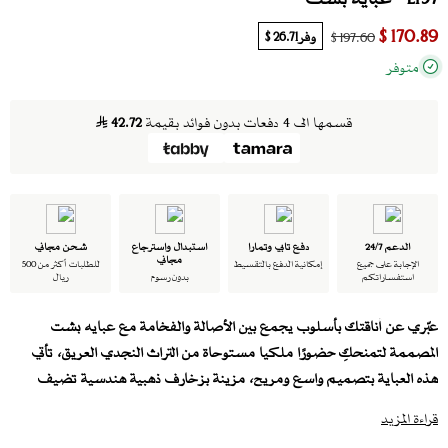
170.89 $
وفر
26.71 $
197.60 $
متوفر
قسمها الى 4 دفعات بدون فوائد بقيمة
42.72
الدعم 24/7
دفع تابي وتمارا
استبدال واسترجاع
شحن مجاني
مجاني
الإجابة على جميع
إمكانية الدفع بالتقسيط
للطلبات أكثر من 500
استفساراتكم
بدون رسوم
ريال
عبّري عن أناقتك بأسلوب يجمع بين الأصالة والفخامة مع عبايه بشت
المصممة لتمنحكِ حضورًا ملكيا مستوحاة من التراث النجدي العريق، تأتي
هذه العباية بتصميم واسع ومريح، مزينة بزخارف ذهبية هندسية تضيف
لمسة راقية تناسب المناسبات المميزة.
قراءة المزيد
مواصفات عبايه بشت
بتصميم نجدي أنيق