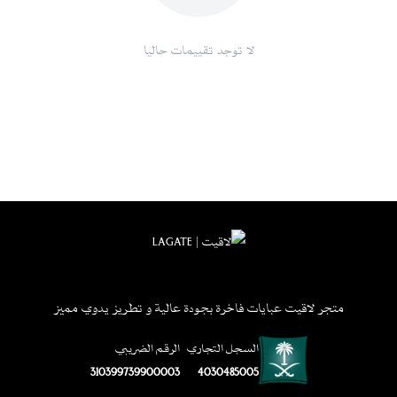
لا توجد تقييمات حاليا
متجر لاقيت عبايات فاخرة بجودة عالية و تطريز يدوي مميز
السجل التجاري
الرقم الضريبي
310399739900003
4030485005