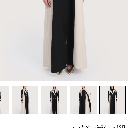
L217 - عباية-فستان ثابت