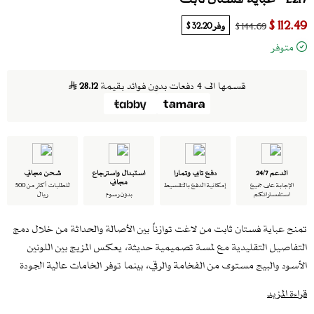
112.49 $
وفر
32.20 $
144.69 $
متوفر
قسمها الى 4 دفعات بدون فوائد بقيمة
28.12
الدعم 24/7
دفع تابي وتمارا
استبدال واسترجاع
شحن مجاني
مجاني
الإجابة على جميع
إمكانية الدفع بالتقسيط
للطلبات أكثر من 500
استفساراتكم
بدون رسوم
ريال
تمنح عباية فستان ثابت من لاغت توازناً بين الأصالة والحداثة من خلال دمج
التفاصيل التقليدية مع لمسة تصميمية حديثة، يعكس المزيج بين اللونين
الأسود والبيج مستوى من الفخامة والرقي، بينما توفر الخامات عالية الجودة
إحساسًا بالراحة طوال ساعات اليوم. تعزز الأزرار المزدوجة من الحضور
قراءة المزيد
الكلاسيكي للعباية، مما يجعلها خيارًا يناسب أجواء العمل والمناسبات