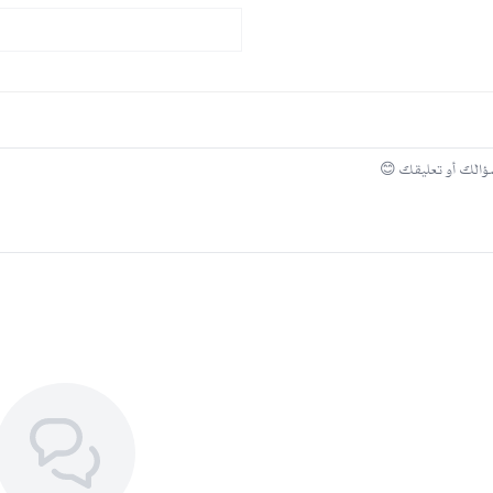
القماش الكريب يتميز بنعومته ولطافته ع
تبرز الأزرار الأمامية التصميم المرتب وتض
اللون البيج يمنح سهولة التنسيق مع قطع
تفاصيل الأكمام الطويلة المعززة بالدقة تض
الوزن الخفيف للنسيج يسهم في حرية الحرك
التصميم البسيط يدعم إطلالة رسمية ومتز
إرشادات العناية بعباية رسمية
نظفي العباية بالتنظيف الجاف فقط للمح
استخدمي مكواة بخار لتنعيم العباية دون
خزني العباية في مكان مهوّى جيدًا وعلى 
منتجات ذات صلة:
عباية بني غامق
عبايه لونها كحلي​