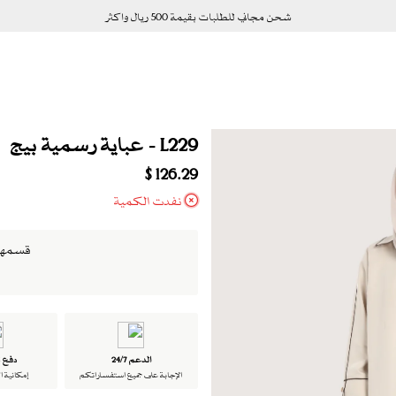
شحن مجاني للطلبات بقيمة 500 ريال واكثر
L229 - عباية رسمية بيج
126.29 $
نفدت الكمية
قسمها الى 4 دفعات ب
الدعم 24/7
دفع ت
الإجابة على جميع استفساراتكم
إمكانية ا