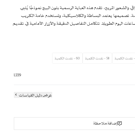
ي والشعور المريح، تقدم هذه العباية الرسمية بلون البيج نموذجًا يُلبي
خاصة. تصميمها يعتمد البساطة والكلاسيكية، وتستخدم خامة الكريب
عات اليوم الطويلة. تتكامل التفاصيل الدقيقة والأزرار الأمامية في تقديم
من يبحث عن عباية رسمية ذات جودة عالية.
 L229
58 - نفدت الكمية
60 - نفدت الكمية
يادية.
ساسًا بالراحة والانسيابية.
L229
 أمامية تعزز الترتيب والانضباط.
ز الطابع الرسمي.
دوافع العملية.
عرض دليل القياسات
إضافة ملاحظة