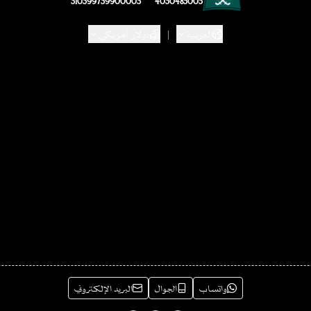
310399739900003
4030485005
العربية
|
دولار أمريكي
واتساب
الجوال
البريد الإلكتروني