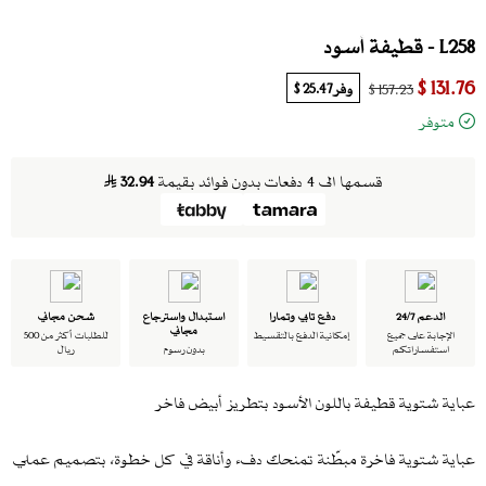
L258 - قطيفة أسود
131.76 $
وفر
25.47 $
157.23 $
متوفر
قسمها الى 4 دفعات بدون فوائد بقيمة
32.94
الدعم 24/7
دفع تابي وتمارا
استبدال واسترجاع
شحن مجاني
مجاني
الإجابة على جميع
إمكانية الدفع بالتقسيط
للطلبات أكثر من 500
استفساراتكم
بدون رسوم
ريال
عباية شتوية قطيفة باللون الأسود بتطريز أبيض فاخر
عباية شتوية فاخرة مبطّنة تمنحك دفء وأناقة في كل خطوة، بتصميم عملي