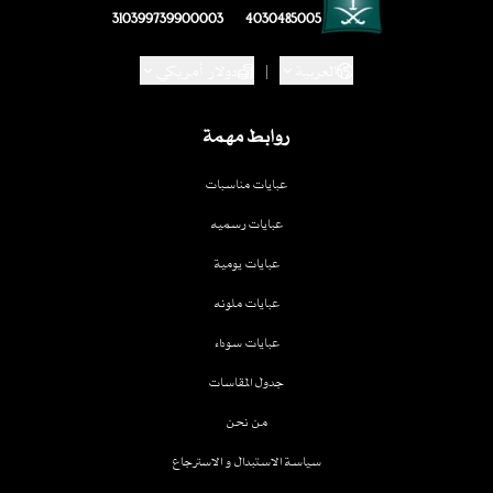
310399739900003
4030485005
العربية
|
دولار أمريكي
روابط مهمة
عبايات مناسبات
عبايات رسميه
عبايات يومية
عبايات ملونه
عبايات سوداء
جدول المقاسات
من نحن
سياسة الاستبدال و الاسترجاع