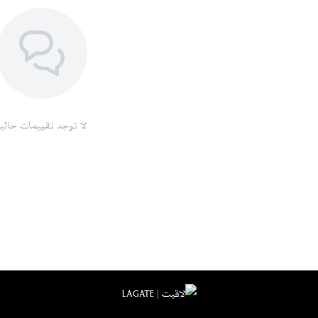
احفظيها في مكان مناسب بعيدًا عن الغبار
مزايا الشراء من متجر لاقيت
تصاميم راقية وجودة عالية :
نوفر لكِ أح
توصيل سريع :
خدمة شحن موثوقة وسريعة
خيارات دفع مريحة :
تشمل الدفع عند الاس
خدمة عملاء متميزة :
دعم متواصل لضما
لا توجد تقييمات حاليا
سياسة استبدال واسترجاع مرنة :
وفقًا لل
اطلبيها الآن
لا تفوتي فرصة امتلاك عباية كريب الفا
عملاء مميزة، مع توفر خيارات دفع متعددة
الشراء.
للمزيد من منتجاتنا :
L199 - عباية نجد - قطيفه