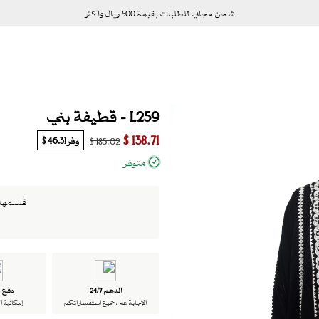
شحن مجاني للطلبات بقيمة 500 ريال واكثر
L259 - قطيفة بني
138.71 $
وفر
46.31 $
185.02 $
متوفر
قسمها الى 4 دفعات بدو
الدعم 24/7
دفع ت
الإجابة على جميع استفساراتكم
إمكانية ا