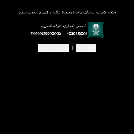
متجر لاقيت عبايات فاخرة بجودة عالية و تطريز يدوي مميز
السجل التجاري
الرقم الضريبي
310399739900003
4030485005
العربية
|
دولار أمريكي