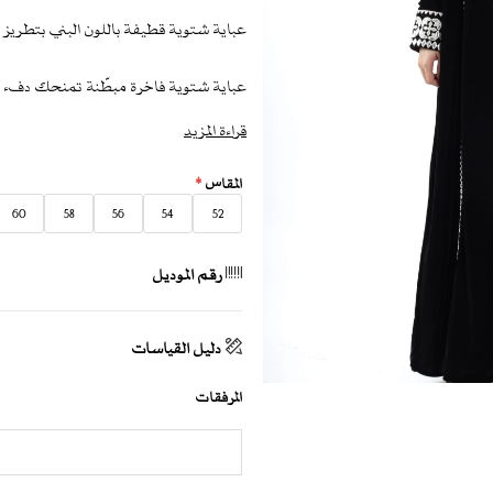
عباية شتوية قطيفة باللون البني بتطريز
عباية شتوية فاخرة مبطّنة تمنحك دفء 
مصممة من خامة القطيفة الدافئة التي تمنح
قراءة المزيد
بتطريز أبيض متقن يمتد على الأمام والظ
المقاس
*
يأتي التصميم بقصة فضفاضة وانسيابية، 
60
58
56
54
52
إطلالة أنيقة وشتوية جذابة مناسبة للمنا
رقم الموديل
مواصفات عباية شتوية قطيفة 
نوع القماش :
قطيفة بني
دليل القياسات
لون العباية :
بني مع توفر ألوان إضافية الل
المرفقات
التصنيف :
مجموعة 2025
نوع القصة:
A-cut مستقيمة وواسعة قليلاً من الأسفل
تصميم الطرحة :
طرحة بني متناسقة مع ا
إضافة طقطق :
غير متوفرة (يمكن طلبها