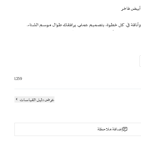
 أبيض فاخر
وأناقة في كل خطوة، بتصميم عملي يرافقك طوال موسم الشتاء.
ك إحساساً بالدفء والراحة خلال أيام الشتاء الباردة. تتميّز العباية
هر والأكمام، ليضفي عليها لمسة كلاسيكية راقية تزيد من فخامتها.
مع تفاصيل مطرزة على الواجهة الأمامية والأساور الواسعة، لتمنحك
سبات والطلعات المسائية
L259
بني
عرض دليل القياسات
ون الأسود و البرغندي.
إضافة ملاحظة
لعباية
 عبر صندوق الملاحظات)