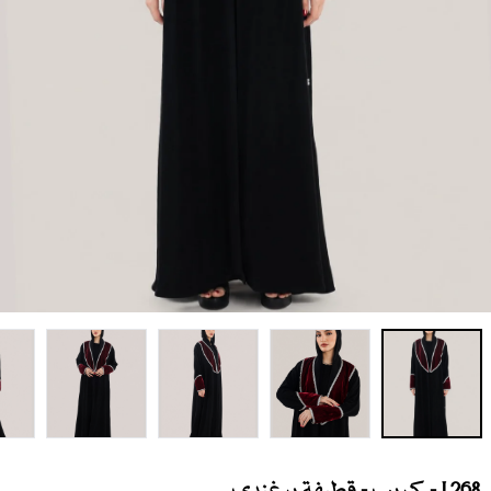
L268 - كريب - قطيفة برغندي