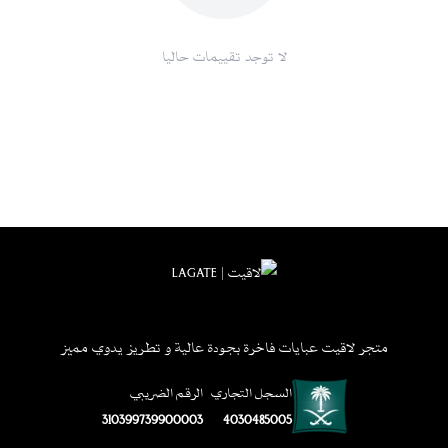
لا توجد تقييمات حاليا
متجر لاقيت عبايات فاخرة بجودة عالية و تطريز يدوي مميز
السجل التجاري
الرقم الضريبي
310399739900003
4030485005