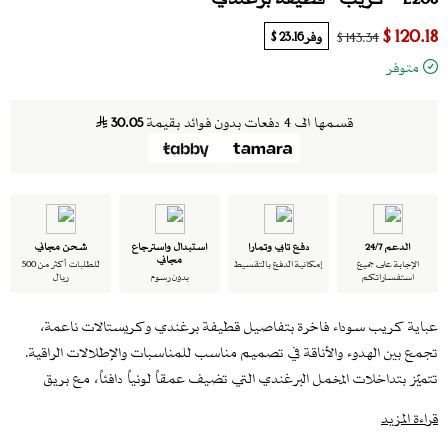
120.18 $
وفر
23.16 $
143.34 $
متوفر
قسمها الى 4 دفعات بدون فوائد بقيمة
30.05
الدعم 24/7
دفع تابي وتمارا
استبدال واسترجاع
شحن مجاني
مجاني
الإجابة على جميع
إمكانية الدفع بالتقسيط
للطلبات أكثر من 500
استفساراتكم
بدون رسوم
ريال
عباية كريب سوداء فاخرة بتفاصيل قطيفة برغندي وكريستالات ناعمة،
تجمع بين الهدوء والأناقة في تصميم مناسب للمناسبات والإطلالات الراقية.
تتميّز بتداخلات المخمل البرغندي التي تضيف عمقاً لونياً دافئاً، مع بريق
خفيف يعكس فخامة التصميم دون مبالغة.
قراءة المزيد
تأتي العباية مع طرحة سوداء متناسقة لإطلالة مكتملة.