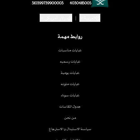
310399739900003
4030485005
العربية
|
دولار أمريكي
روابط مهمة
عبايات مناسبات
عبايات رسميه
عبايات يومية
عبايات ملونه
عبايات سوداء
جدول المقاسات
من نحن
سياسة الاستبدال و الاسترجاع
مدة التنفيذ و الشحن