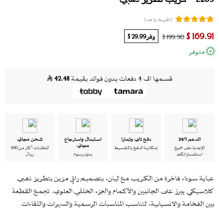
(تقييم واحد)
169.91 $
وفر
29.99 $
199.90 $
متوفر
قسمها الى 4 دفعات بدون فوائد بقيمة
42.48
الدعم 24/7
دفع تابي وتمارا
استبدال واسترجاع
شحن مجاني
مجاني
الإجابة على جميع
إمكانية الدفع بالتقسيط
للطلبات أكثر من 500
استفساراتكم
بدون رسوم
ريال
عباية سوداء فاخرة من الكريب مع لينن، بتصميم راقٍ مزين بتطريز ذهبي
كلاسيكي يبرز على الجانبين والأكمام والجزء الخلفي العلوي. تجمع القطعة
بين الفخامة والانسيابية، لتناسب المناسبات الرسمية والسهرات واللقاءات
الخاصة.