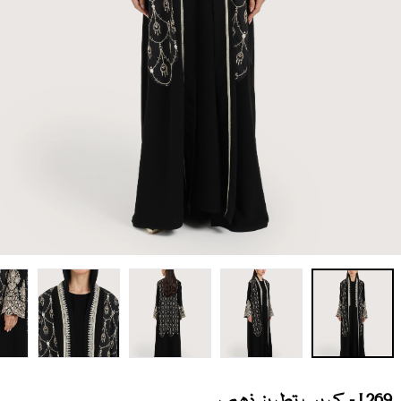
L269 - كريب تطريز ذهبي