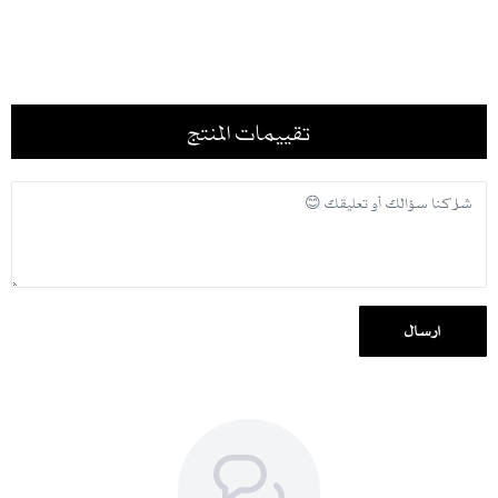
يسهل تنسيقها مع قطع داخلية سوداء سادة لإبراز التطريز
العناية:
غسيل جاف للحفاظ على اللون وجودة القماش
الكي بالبخار للحفاظ على شكل التطريز والخامة
تقييمات المنتج
تخزين العباية في مكان مهوّى جيداً
نصيحة تنسيق:
نسّقيها مع إكسسوارات ذهبية ناعمة وقطعة داخلية سوداء لإبراز الزخارف
الذهبية
مناسبة لـ:
المناسبات الخاصة
المناسبات الرسمية
إرسال
السهرات واللقاءات الراقية
لمعرفة المقاس المناسب لكِ، اطّلعي على
جدول المقاسات
، ولمعرفة
مدة التنفيذ
والشحن
.
شحن سريع لكل مناطق المملكة ودول الخليج، مع إمكانية الدفع بالتقسيط
عبر تابي وتمارا.