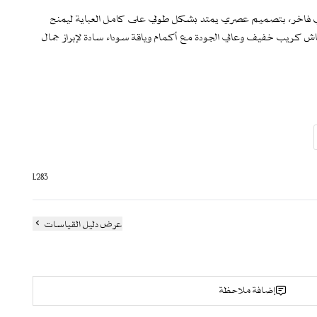
فاخر، بتصميم عصري يمتد بشكل طولي على كامل العباية ليمنح
 بقماش كريب خفيف وعالي الجودة مع أكمام وياقة سوداء سادة لإبراز جمال
ندسي فضي بتوزيع طولي على كامل العباية
L283
عصرياً
عرض دليل القياسات
لمناسبات
واضحة
هرات
إضافة ملاحظة