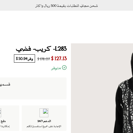
شحن مجاني للطلبات بقيمة 500 ريال واكثر
L283- كريب- فضي
127.13 $
وفر
50.94 $
178.07 $
متوفر
قسمها الى 4 دفعات ب
الدعم 24/7
دفع ت
الإجابة على جميع استفساراتكم
إمكانية ا