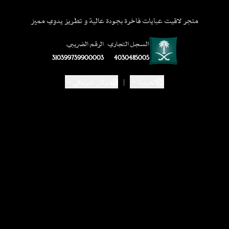
متجر لاقيت عبايات فاخرة بجودة عالية و تطريز يدوي مميز
السجل التجاري
الرقم الضريبي
310399739900003
4030485005
العربية
|
دولار أمريكي