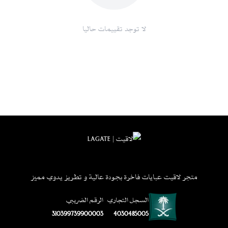
لا توجد تقييمات حاليا
متجر لاقيت عبايات فاخرة بجودة عالية و تطريز يدوي مميز
السجل التجاري
الرقم الضريبي
310399739900003
4030485005