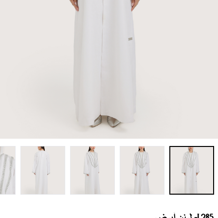
L285- لينن أبيض