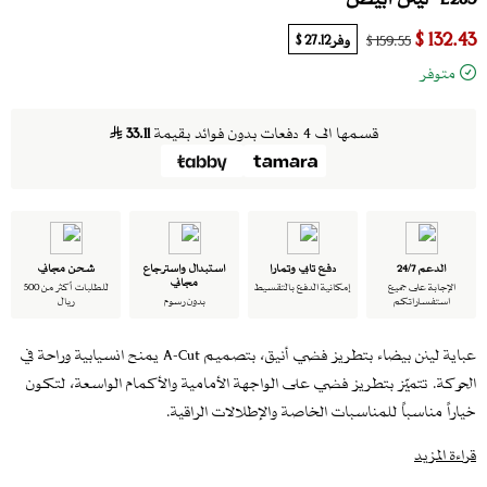
132.43 $
وفر
27.12 $
159.55 $
متوفر
قسمها الى 4 دفعات بدون فوائد بقيمة
33.11
الدعم 24/7
دفع تابي وتمارا
استبدال واسترجاع
شحن مجاني
مجاني
الإجابة على جميع
إمكانية الدفع بالتقسيط
للطلبات أكثر من 500
استفساراتكم
بدون رسوم
ريال
عباية لينن بيضاء بتطريز فضي أنيق، بتصميم A-Cut يمنح انسيابية وراحة في
الحركة. تتميّز بتطريز فضي على الواجهة الأمامية والأكمام الواسعة، لتكون
خياراً مناسباً للمناسبات الخاصة والإطلالات الراقية.
تفاصيل القطعة:
قراءة المزيد
اللون: أبيض مع تطريز فضي