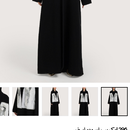
L296-كريب أسود- أبيض