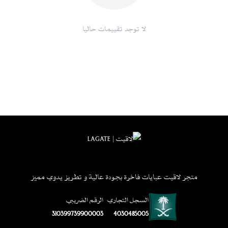
لا توجد تقييمات حاليا
متجر لاقيت عبايات فاخرة بجودة عالية و تطريز يدوي مميز
السجل التجاري
الرقم الضريبي
310399739900003
4030485005