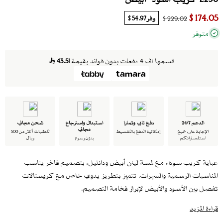
174.05 $
وفر
54.97 $
229.02 $
متوفر
قسمها الى 4 دفعات بدون فوائد بقيمة
43.51
الدعم 24/7
دفع تابي وتمارا
استبدال واسترجاع
شحن مجاني
مجاني
الإجابة على جميع
إمكانية الدفع بالتقسيط
للطلبات أكثر من 500
استفساراتكم
بدون رسوم
ريال
عباية كريب سوداء مع لمسة لينن أبيض ودانتيل، بتصميم فاخر يناسب
المناسبات الرسمية والسهرات. تتميز بتطريز يدوي خاص مع كريستالات
تفصل بين الأسود والأبيض لإبراز فخامة التصميم.
تفاصيل القطعة:
قراءة المزيد
اللون: أسود مع لينن أبيض ودانتيل