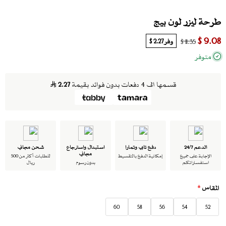
طرحة ليزر لون بيج
9.08 $
وفر
2.27 $
11.35 $
متوفر
قسمها الى 4 دفعات بدون فوائد بقيمة
2.27
الدعم 24/7
دفع تابي وتمارا
استبدال واسترجاع
شحن مجاني
مجاني
الإجابة على جميع
إمكانية الدفع بالتقسيط
للطلبات أكثر من 500
استفساراتكم
بدون رسوم
ريال
المقاس
*
60
58
56
54
52