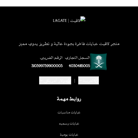
متجر لاقيت عبايات فاخرة بجودة عالية و تطريز يدوي مميز
السجل التجاري
الرقم الضريبي
310399739900003
4030485005
العربية
|
دولار أمريكي
روابط مهمة
عبايات مناسبات
عبايات رسميه
عبايات يومية