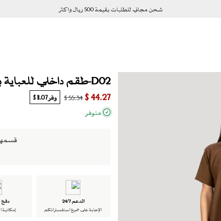
شحن مجاني للطلبات بقيمة 500 ريال واكثر
D02-طقم داخلي للعباية بلوزة وبنطلون قماش كريب لون بني
44.27 $
وفر
11.07 $
55.34 $
متوفر
قسمها الى 4 دفعات ب
الدعم 24/7
دفع ت
الإجابة على جميع استفساراتكم
إمكانية ا