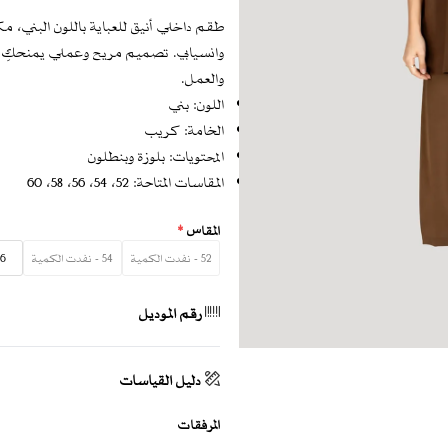
طقم داخلي أنيق للعباية باللون البني،
وانسيابي. تصميم مريح وعملي يمنحكِ حر
والعمل.
اللون: بني
الخامة: كريب
المحتويات: بلوزة وبنطلون
المقاسات المتاحة: 52، 54، 56، 58، 60
المقاس
*
52 - نفدت الكمية
54 - نفدت الكمية
56
رقم الموديل
دليل القياسات
المرفقات