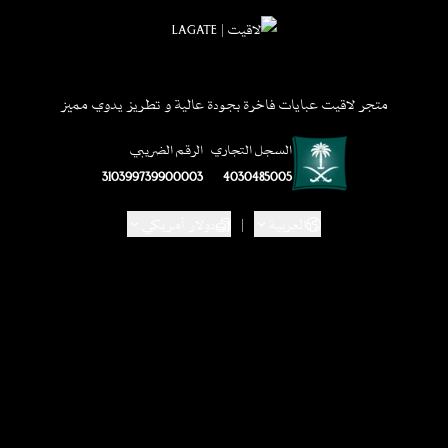
متجر لاقيت عبايات فاخرة بجودة عالية و تطريز يدوي مميز
السجل التجاري
الرقم الضريبي
310399739900003
4030485005
العربية
|
دولار أمريكي