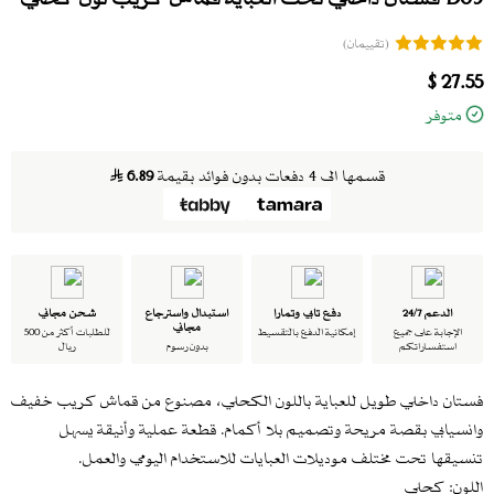
(تقييمان)
27.55 $
متوفر
قسمها الى 4 دفعات بدون فوائد بقيمة
6.89
الدعم 24/7
دفع تابي وتمارا
استبدال واسترجاع
شحن مجاني
مجاني
الإجابة على جميع
إمكانية الدفع بالتقسيط
للطلبات أكثر من 500
استفساراتكم
بدون رسوم
ريال
فستان داخلي طويل للعباية باللون الكحلي، مصنوع من قماش كريب خفيف
وانسيابي بقصة مريحة وتصميم بلا أكمام. قطعة عملية وأنيقة يسهل
تنسيقها تحت مختلف موديلات العبايات للاستخدام اليومي والعمل.
اللون: كحلي