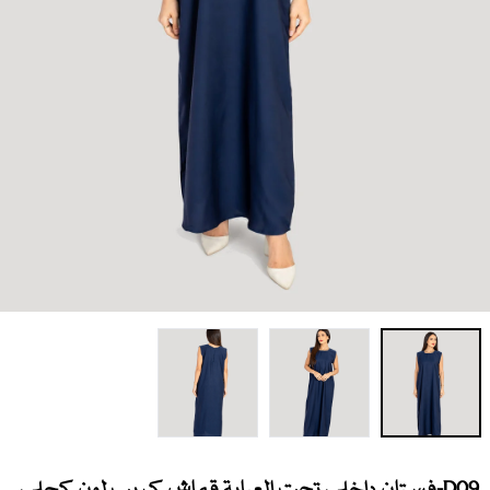
D09-فستان داخلي تحت العباية قماش كريب لون كحلي