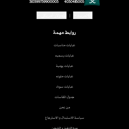
310399739900003
4030485005
العربية
|
دولار أمريكي
روابط مهمة
عبايات مناسبات
عبايات رسميه
عبايات يومية
عبايات ملونه
عبايات سوداء
جدول المقاسات
من نحن
سياسة الاستبدال و الاسترجاع
مدة التنفيذ و الشحن