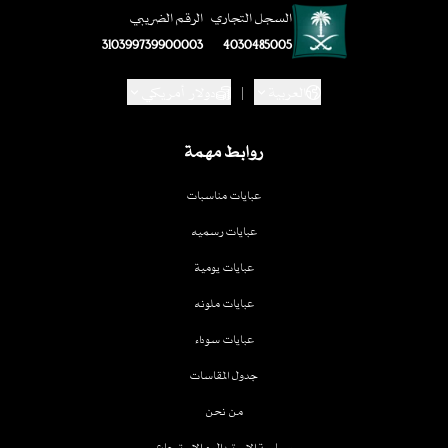
السجل التجاري
الرقم الضريبي
310399739900003
4030485005
العربية
|
دولار أمريكي
روابط مهمة
عبايات مناسبات
عبايات رسميه
عبايات يومية
عبايات ملونه
عبايات سوداء
جدول المقاسات
من نحن
سياسة الاستبدال و الاسترجاع