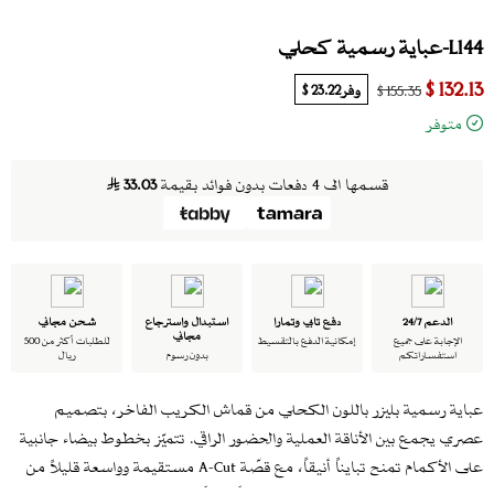
L144-عباية رسمية كحلي
132.13 $
وفر
23.22 $
155.35 $
متوفر
قسمها الى 4 دفعات بدون فوائد بقيمة
33.03
الدعم 24/7
دفع تابي وتمارا
استبدال واسترجاع
شحن مجاني
مجاني
الإجابة على جميع
إمكانية الدفع بالتقسيط
للطلبات أكثر من 500
استفساراتكم
بدون رسوم
ريال
عباية رسمية بليزر باللون الكحلي من قماش الكريب الفاخر، بتصميم
عصري يجمع بين الأناقة العملية والحضور الراقي. تتميّز بخطوط بيضاء جانبية
على الأكمام تمنح تبايناً أنيقاً، مع قصّة A-Cut مستقيمة وواسعة قليلاً من