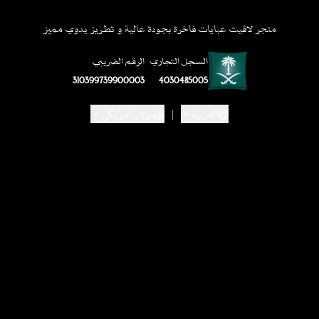
متجر لاقيت عبايات فاخرة بجودة عالية و تطريز يدوي مميز
السجل التجاري
الرقم الضريبي
310399739900003
4030485005
العربية
|
دولار أمريكي