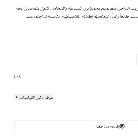
ب الفاخر، بتصميم يجمع بين البساطة والفخامة. تتميّز بتفاصيل ياقة
ف طابعاً راقياً، لتمنحكِ إطلالة كلاسيكية مناسبة للاجتماعات
لتصميم لإطلالة متكاملة ومرتبة.
كريستال
L143
عبر خانة الملاحظات
عرض دليل القياسات
داء
إضافة ملاحظة
ة دون مبالغة
اسبات الخاصة