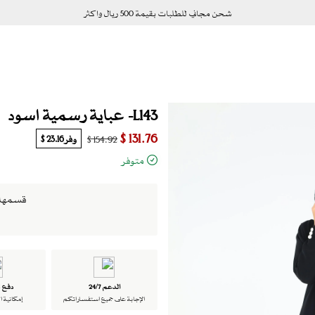
شحن مجاني للطلبات بقيمة 500 ريال واكثر
L143- عباية رسمية اسود
131.76 $
وفر
23.16 $
154.92 $
متوفر
قسمها الى 4 دفعات بدو
الدعم 24/7
دفع ت
الإجابة على جميع استفساراتكم
إمكانية ا