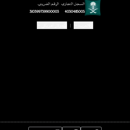
السجل التجاري
الرقم الضريبي
310399739900003
4030485005
العربية
|
دولار أمريكي