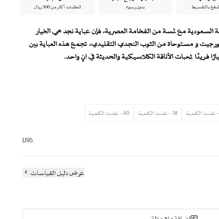
لدفع بالتقسيط
بدون رسوم
للطلبات أكثر من 500 ريال
 السعودية مع لمسة من الفخامة العصرية، فإن عباية نجد هي الخيار
يت و مستوحاة من الثوب النجدي التقليدي، تجمع هذه العباية بين
ًا فريدًا لمحبات الأناقة الكلاسيكية والحديثة في آنٍ واحد.
ش كريب مع جورجيت
مع كريب
نجدي التقليدي
58 - نفدت الكمية
60 - نفدت الكمية
L195
ت
عرض دليل القياسات
 الإطلالة
عبر صندوق الملاحظات)
 جودة القماش
إضافة ملاحظة