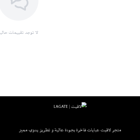
توصيل سريع:
خدمة شحن موثوقة وسريعة
خيارات دفع مريحة:
تشمل الدفع عند الاست
خدمة عملاء متميزة:
دعم متواصل لضما
سياسة استبدال واسترجاع مرنة:
وفقًا لل
لا توجد تقييمات حاليا
اطلبيها الآن
لا تفوتي فرصة امتلاك عباية نجد الفاخ
مميزة، مع توفر خيارات دفع متعددة مثل ال
للمزيد من منتجاتنا :
عباية لينين رمادي 
متجر لاقيت عبايات فاخرة بجودة عالية و تطريز يدوي مميز