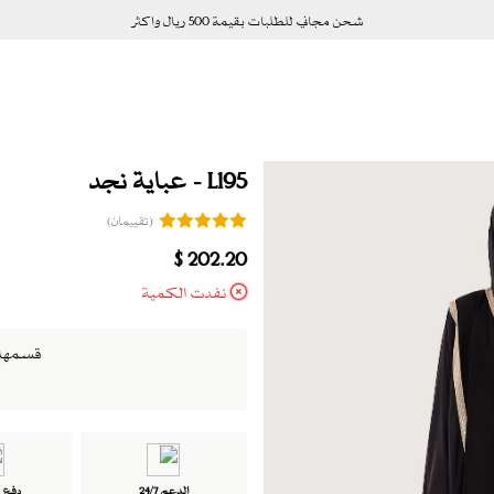
شحن مجاني للطلبات بقيمة 500 ريال واكثر
L195 - عباية نجد
(تقييمان)
202.20 $
نفدت الكمية
قسمها الى 4 دفعات بدو
الدعم 24/7
دفع ت