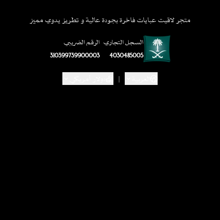
متجر لاقيت عبايات فاخرة بجودة عالية و تطريز يدوي مميز
السجل التجاري
الرقم الضريبي
310399739900003
4030485005
العربية
|
دولار أمريكي