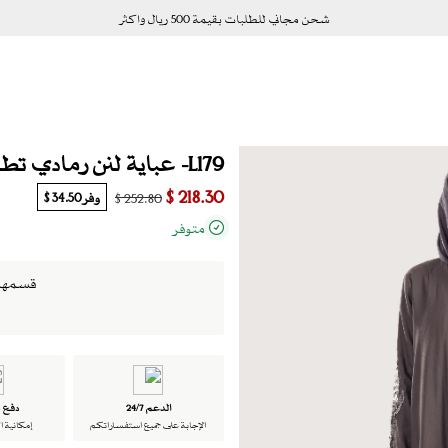
شحن مجاني للطلبات بقيمة 500 ريال واكثر
L179- عباية لنن رمادي تطريز
218.30 $
وفر
34.50 $
252.80 $
متوفر
قسمها الى 4 دفعات بد
الدعم 24/7
دفع ت
الإجابة على جميع استفساراتكم
إمكانية ا