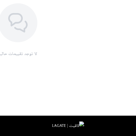
خيارات دفع مريحة:
تشمل الدفع عند الاست
خدمة عملاء متميزة:
دعم متواصل لضما
سياسة استبدال واسترجاع مرنة:
وفقًا لل
اطلبيها الآن
لا تفوتي فرصة امتلاك هذه العباية الرا
مميزة، مع توفر خيارات دفع متعددة مثل ال
لا توجد تقييمات حاليا
للمزيد من منتجاتنا :
عباية كريب موف 