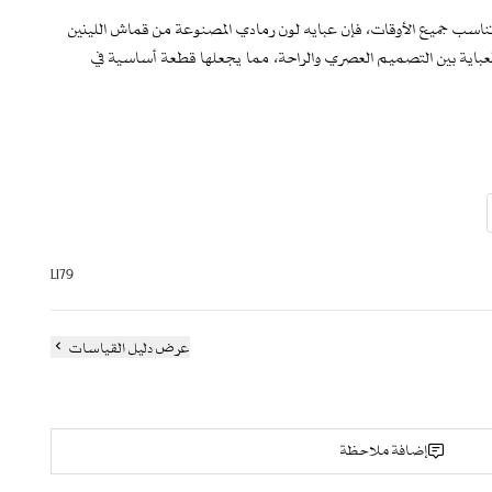
 تناسب جميع الأوقات، فإن عبايه لون رمادي المصنوعة من قماش اللينين
لعباية بين التصميم العصري والراحة، مما يجعلها قطعة أساسية في
L179
ية
 من الرقي
ل اليوم
عرض دليل القياسات
العباية
عبر صندوق الملاحظات)
جودة القماش والتطريز
إضافة ملاحظة
اقة والنعومة