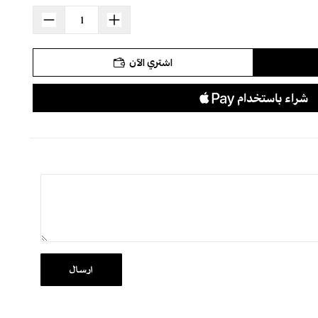
 والبساطة
 فائقة
اشتري الآن
خامة والجاذبية
يوم
ة طويلة
القماش والتطريز
ها الأنيق
رطوبة
إرسال
يم المصنوعة من أفخم الخامات
يع مناطق المملكة