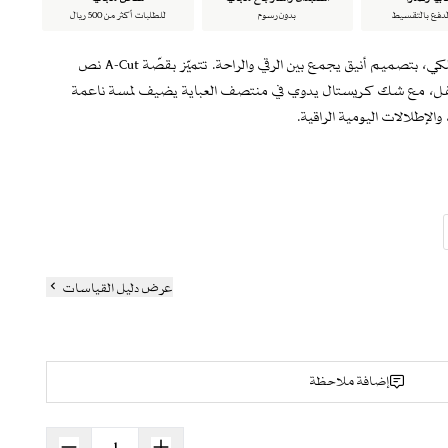
لدفع بالتقسيط
بدون رسوم
للطلبات أكثر من 500 ريال
عباية سوداء فاخرة من قماش الكريب الملكي، بتصميم أنيق يجمع بين الرقي والراحة. تتميّز بقصّة A-Cut نص
فل، مع شك كريستال يدوي في منتصف العباية يضيف لمسة ناعمة
الإطلالات اليومية الراقية.
 لإطلالة متناسقة ومكتملة.
العباية
عرض دليل القياسات
إضافة ملاحظة