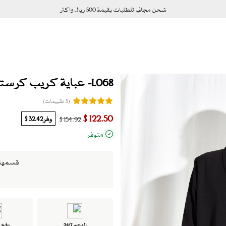
شحن مجاني للطلبات بقيمة 500 ريال واكثر
L068- عباية كريب كرستال
(3 تقييمات)
122.50 $
وفر
32.42 $
154.92 $
متوفر
قسمها الى 4 دفعات بدو
الدعم 24/7
دفع ت