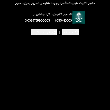
متجر لاقيت عبايات فاخرة بجودة عالية و تطريز يدوي مميز
السجل التجاري
الرقم الضريبي
310399739900003
4030485005
العربية
|
دولار أمريكي