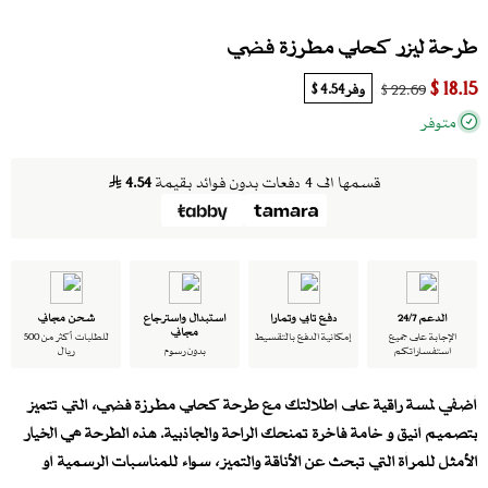
طرحة ليزر كحلي مطرزة فضي
18.15 $
وفر
4.54 $
22.69 $
متوفر
قسمها الى 4 دفعات بدون فوائد بقيمة
4.54
الدعم 24/7
دفع تابي وتمارا
استبدال واسترجاع
شحن مجاني
مجاني
الإجابة على جميع
إمكانية الدفع بالتقسيط
للطلبات أكثر من 500
استفساراتكم
بدون رسوم
ريال
أضفي لمسة راقية على إطلالتك مع طرحة كحلي مطرزة فضي، التي تتميز
بتصميم أنيق و خامة فاخرة تمنحك الراحة والجاذبية. هذه الطرحة هي الخيار
الأمثل للمرأة التي تبحث عن الأناقة والتميز، سواء للمناسبات الرسمية أو