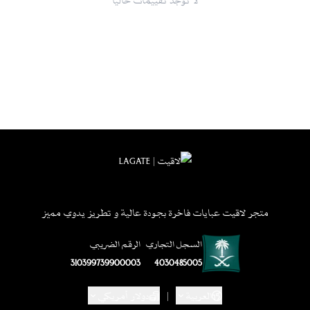
للمزيد من منتجاتنا :
طرحة ليزر اسود
متجر لاقيت عبايات فاخرة بجودة عالية و تطريز يدوي مميز
السجل التجاري
الرقم الضريبي
310399739900003
4030485005
العربية
|
دولار أمريكي