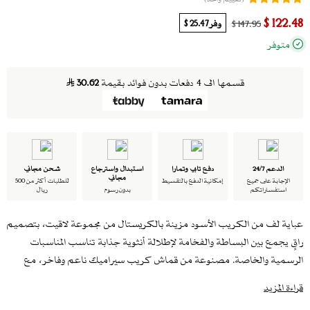
122.48 $
وفر
25.47 $
147.95 $
متوفر
قسمها الى 4 دفعات بدون فوائد بقيمة
30.62
الدعم 24/7
دفع تابي وتمارا
استبدال واسترجاع
شحن مجاني
مجاني
الإجابة على جميع
إمكانية الدفع بالتقسيط
للطلبات أكثر من 500
استفساراتكم
بدون رسوم
ريال
عباية لف من الكريب الأسود مزينة بالكريستال من مجموعة لاقيت، بتصميم
راقٍ يجمع بين البساطة والفخامة لإطلالة أنثوية جذابة تناسب المناسبات
الرسمية والخاصة. مصنوعة من قماش كريب سيراميك ناعم وفاخر، مع
تطريز يدوي بالكريستال يضفي لمسة فريدة.
قراءة المزيد
تأتي العباية مع طرحة مرفقة لإطلالة متناسقة ومكتملة.