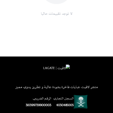
لا توجد تقييمات حاليا
متجر لاقيت عبايات فاخرة بجودة عالية و تطريز يدوي مميز
السجل التجاري
الرقم الضريبي
310399739900003
4030485005