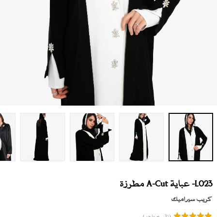
L023- عباية A-Cut مطرزة
كريب سيراميك
(تقييم واحد)