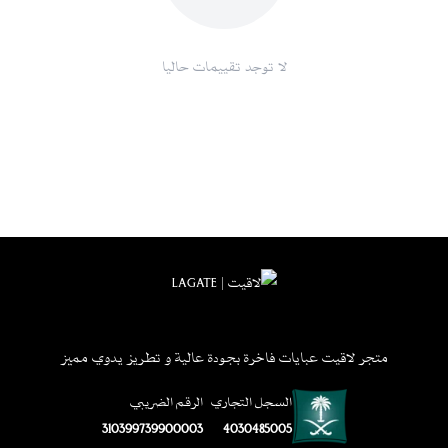
لا توجد تقييمات حاليا
متجر لاقيت عبايات فاخرة بجودة عالية و تطريز يدوي مميز
السجل التجاري
الرقم الضريبي
310399739900003
4030485005