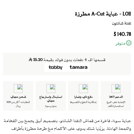
L011 - عباية A-Cut مطرزة
تفتة شانتون
140.78 $
متوفر
قسمها الى 4 دفعات بدون فوائد بقيمة
35.20
الدعم 24/7
دفع تابي وتمارا
استبدال واسترجاع
شحن مجاني
مجاني
الإجابة على جميع
إمكانية الدفع بالتقسيط
للطلبات أكثر من 500
استفساراتكم
بدون رسوم
ريال
عباية سوداء فاخرة من قماش التفتا الشانتو، بتصميم أنيق يجمع بين الفخامة
واللمعة الهادئة. يزيّنها شك يدوي على الأكمام مع طرحة مطرزة بأطراف