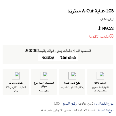
L03-عباية A-Cut مطرزة
لينن عادي
149.52 $
نفدت الكمية
قسمها الى 4 دفعات بدون فوائد بقيمة
37.38
الدعم 24/7
دفع تابي وتمارا
استبدال واسترجاع
شحن مجاني
مجاني
الإجابة على جميع
إمكانية الدفع بالتقسيط
للطلبات أكثر من 500
استفساراتكم
بدون رسوم
ريال
نوع القماش :
لينن عادي.
رقم المنتج :
L03
ن
وع القصة :
قصة العباية لف -نص كلوش -قصه A