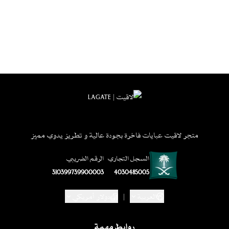
متجر لاقيت عبايات فاخرة بجودة عالية و تطريز يدوي مميز
السجل التجاري
الرقم الضريبي
310399739900003
4030485005
العربية
|
دولار أمريكي
روابط مهمة