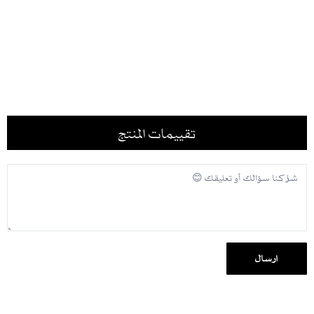
اللون : الأسود
طول العارضة :167
العارضه ترتدي مقاس : 58
مقاسات ستاندر حسب الجدول الموضح في الصورة
تقييمات المنتج
إرسال