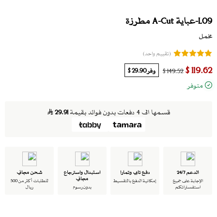
L09-عباية A-Cut مطرزة
مخمل
(تقييم واحد)
119.62 $
وفر
29.90 $
149.52 $
متوفر
قسمها الى 4 دفعات بدون فوائد بقيمة
29.91
الدعم 24/7
دفع تابي وتمارا
استبدال واسترجاع
شحن مجاني
مجاني
الإجابة على جميع
إمكانية الدفع بالتقسيط
للطلبات أكثر من 500
استفساراتكم
بدون رسوم
ريال