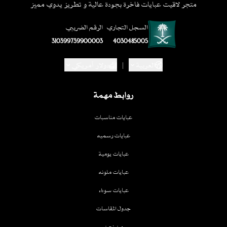
متجر لاقيت عبايات فاخرة بجودة عالية و تطريز يدوي مميز
السجل التجاري
الرقم الضريبي
310399739900003
4030485005
العربية
|
دولار أمريكي
روابط مهمة
عبايات مناسبات
عبايات رسميه
عبايات يومية
عبايات ملونه
عبايات سوداء
جدول المقاسات
من نحن