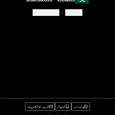
310399739900003
4030485005
العربية
|
دولار أمريكي
واتساب
الجوال
البريد الإلكتروني