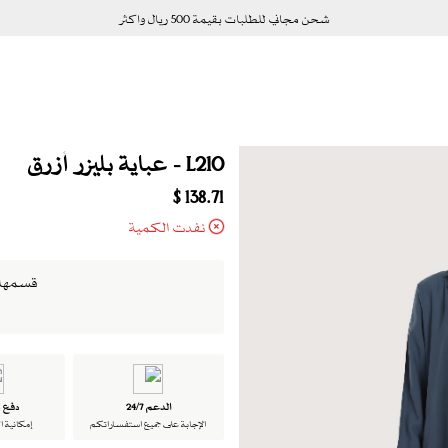
شحن مجاني للطلبات بقيمة 500 ريال واكثر
L210 - عباية بليزر أزرق
138.71 $
نفدت الكمية
قسمها الى 4 دفعات بدو
الدعم 24/7
دفع ت
الإجابة على جميع استفساراتكم
إمكانية ا