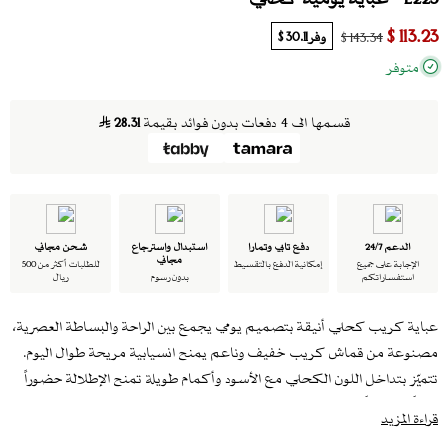
113.23 $
وفر
30.11 $
143.34 $
متوفر
قسمها الى 4 دفعات بدون فوائد بقيمة
28.31
الدعم 24/7
دفع تابي وتمارا
استبدال واسترجاع
شحن مجاني
مجاني
الإجابة على جميع
إمكانية الدفع بالتقسيط
للطلبات أكثر من 500
استفساراتكم
بدون رسوم
ريال
عباية كريب كحلي أنيقة بتصميم يومي يجمع بين الراحة والبساطة العصرية،
مصنوعة من قماش كريب خفيف وناعم يمنح انسيابية مريحة طوال اليوم.
تتميّز بتداخل اللون الكحلي مع الأسود وأكمام طويلة تمنح الإطلالة حضوراً
هادئاً ومناسباً للعمل واللقاءات اليومية.
قراءة المزيد
تأتي العباية مع طرحة سوداء مرفقة لإطلالة متناسقة وسهلة التنسيق.