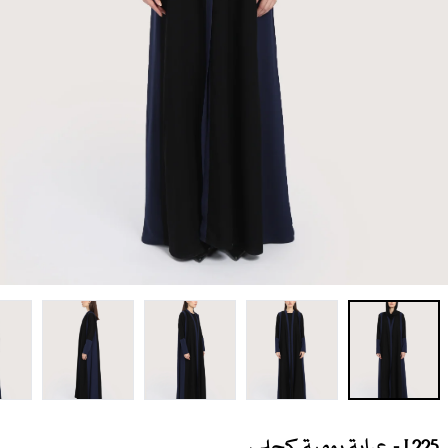
L225 - عباية يومية كحلي