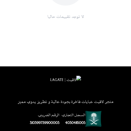
لا توجد تقييمات حاليا
متجر لاقيت عبايات فاخرة بجودة عالية و تطريز يدوي مميز
السجل التجاري
الرقم الضريبي
310399739900003
4030485005