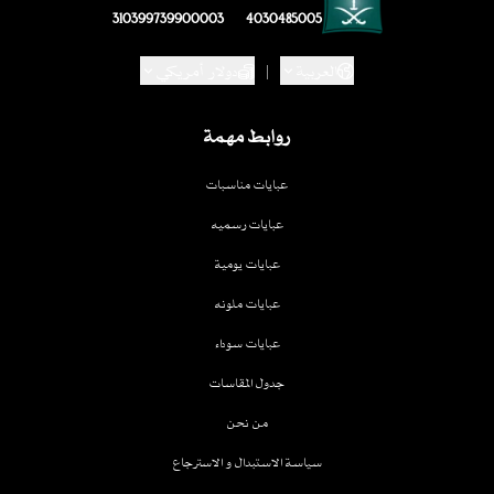
310399739900003
4030485005
العربية
|
دولار أمريكي
روابط مهمة
عبايات مناسبات
عبايات رسميه
عبايات يومية
عبايات ملونه
عبايات سوداء
جدول المقاسات
من نحن
سياسة الاستبدال و الاسترجاع