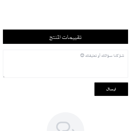
العناية:
غسيل جاف للحفاظ على جودة المخمل والكريستالات
الكي بالبخار لتجنب تلف النسيج
تخزين العباية في مكان مناسب بعيداً عن الغبار والرطوبة
تقييمات المنتج
نصيحة تنسيق:
نسّقيها مع إكسسوارات فضية ناعمة لإبراز التطريز واللون الأسود
مناسبة لـ:
المناسبات الرسمية
الطلعات الراقية
الإطلالات الشتوية الفاخرة
لمعرفة المقاس المناسب لكِ، اطّلعي على
جدول المقاسات
، ولمعرفة
مدة التنفيذ
إرسال
والشحن
.
شحن سريع لكل مناطق المملكة ودول الخليج، مع إمكانية الدفع بالتقسيط
عبر تابي وتمارا.