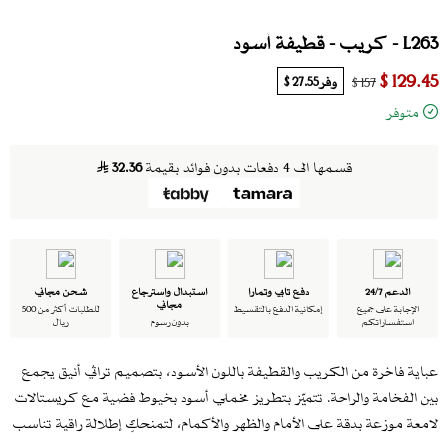
L263 - كريب - قطيفة أسود
129.45 $
وفر
27.55 $
157 $
متوفر
قسمها الى 4 دفعات بدون فوائد بقيمة
32.36
الدعم 24/7
دفع تابي وتمارا
استبدال واسترجاع
شحن مجاني
مجاني
الإجابة على جميع
إمكانية الدفع بالتقسيط
للطلبات أكثر من 500
استفساراتكم
بدون رسوم
ريال
عباية فاخرة من الكريب والقطيفة باللون الأسود، بتصميم تراثي أنيق يجمع
بين الفخامة والراحة. تتميّز بتطريز مخملي أسود بخيوط فضية مع كريستالات
لامعة موزعة بدقة على الأمام والظهر والأكمام، لتمنحكِ إطلالة راقية تناسب