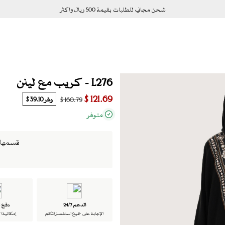
شحن مجاني للطلبات بقيمة 500 ريال واكثر
L276 - كريب مع لينن
121.69 $
وفر
39.10 $
160.79 $
متوفر
قسمها الى 4 دفعات بدو
الدعم 24/7
دفع ت
الإجابة على جميع استفساراتكم
إمكانية ا