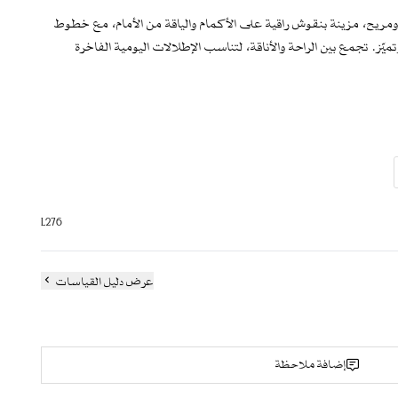
ريح، مزينة بنقوش راقية على الأكمام والياقة من الأمام، مع خطوط
. تجمع بين الراحة والأناقة، لتناسب الإطلالات اليومية الفاخرة
 خامة خفيفة وعالية الجودة مناسبة للارتداء الطويل.
أكمام فضفاضة
 والخلف والأكمام
L276
عرض دليل القياسات
 طابعاً فاخراً
إضافة ملاحظة
دة
طلالة