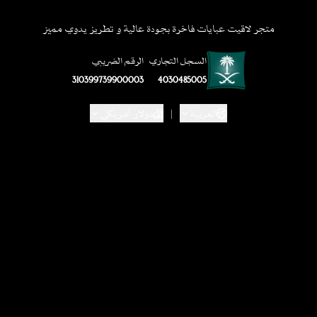
متجر لاقيت عبايات فاخرة بجودة عالية و تطريز يدوي مميز
السجل التجاري
الرقم الضريبي
310399739900003
4030485005
العربية
|
دولار أمريكي