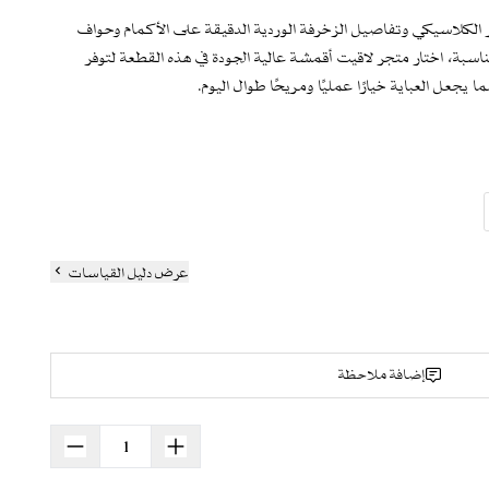
 الكلاسيكي وتفاصيل الزخرفة الوردية الدقيقة على الأكمام وحواف
اسبة، اختار متجر لاقيت أقمشة عالية الجودة في هذه القطعة لتوفر
ا يجعل العباية خيارًا عمليًا ومريحًا طوال اليوم.
 رقيقة بلون وردي
سيابية وتهوية جيدة
طول الحواف تمنح طابعًا عصريًا
عرض دليل القياسات
 للاستخدام اليومي والمناسبات الخاصة
اية
إضافة ملاحظة
داكنة تناسب تنسيقات متنوعة مع الحقائب والأحذية والإكسسوارات.