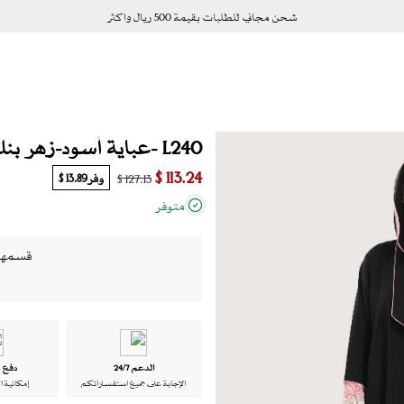
شحن مجاني للطلبات بقيمة 500 ريال واكثر
L240 -عباية أسود-زهر بنك
113.24 $
وفر
13.89 $
127.13 $
متوفر
قسمها الى 4 دفعات ب
الدعم 24/7
دفع ت
الإجابة على جميع استفساراتكم
إمكانية ا