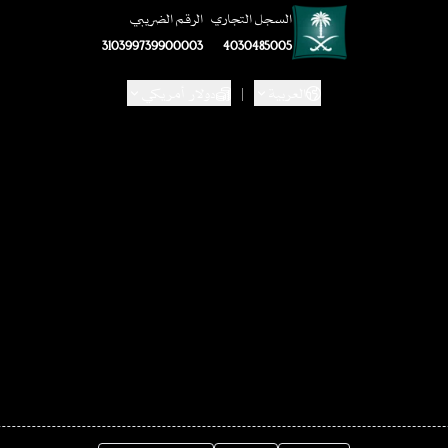
السجل التجاري
الرقم الضريبي
310399739900003
4030485005
العربية
|
دولار أمريكي