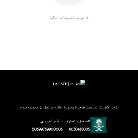
لا توجد تقييمات حاليا
متجر لاقيت عبايات فاخرة بجودة عالية و تطريز يدوي مميز
السجل التجاري
الرقم الضريبي
310399739900003
4030485005