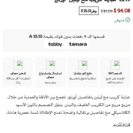
94.08 $
وفر
23.01 $
117.09 $
متوفر
قسمها الى 4 دفعات بدون فوائد بقيمة
23.52
الدعم 24/7
دفع تابي وتمارا
استبدال واسترجاع
شحن مجاني
مجاني
الإجابة على جميع
إمكانية الدفع بالتقسيط
للطلبات أكثر من 500
استفساراتكم
بدون رسوم
ريال
عباية كريب مع لينين بتفاصيل أورنج، تجمع بين الأناقة والعملية من خلال
مزيج مريح من الكريب الخفيف واللينن. يتميّز التصميم باللون الأسود
الكلاسيكي مع تفاصيل برتقالية واضحة تمنح الإطلالة لمسة عصرية هادئة،
مع قصات طولية أنيقة تناسب الإطلالات اليومية والمناسبات الخاصة.
قراءة المزيد
تأتي العباية مع طرحة بييه منسجمة مع التصميم لإطلالة متناسقة