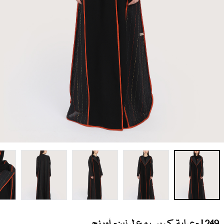
L249 -عباية كريب مع لينين- أورنج