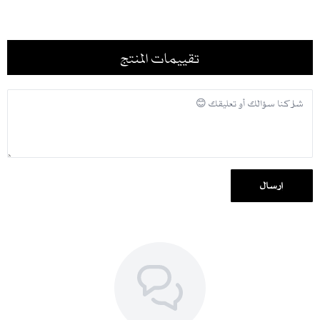
تنظيف جاف فقط للحفاظ على نعومة القماش وجودته
الكي بالبخار لتفادي تلف الخامة أو ظهور لمعان على السطح
تخزين العباية في مكان مهوّى جيداً للحفاظ على شكلها وتجنب الروائح أو
تقييمات المنتج
الرطوبة
نصيحة تنسيق:
نسّقيها مع إكسسوارات ذهبية أو سوداء ناعمة لإبراز التفاصيل البرتقالية
والقصات الطولية
مناسبة لـ:
الإطلالات اليومية
المناسبات الخاصة
إرسال
الدوام والمشاوير العملية
لمعرفة المقاس المناسب لكِ، اطّلعي على
جدول المقاسات
، ولمعرفة
مدة التنفيذ
والشحن
.
شحن سريع لكل مناطق المملكة ودول الخليج، مع إمكانية الدفع بالتقسيط
عبر تابي وتمارا.